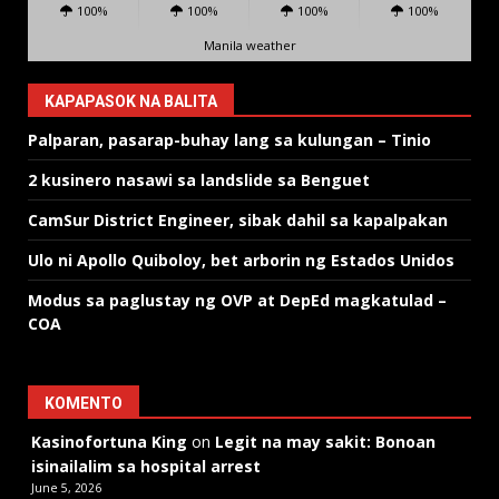
100%
100%
100%
100%
Manila weather
KAPAPASOK NA BALITA
Palparan, pasarap-buhay lang sa kulungan – Tinio
2 kusinero nasawi sa landslide sa Benguet
CamSur District Engineer, sibak dahil sa kapalpakan
Ulo ni Apollo Quiboloy, bet arborin ng Estados Unidos
Modus sa paglustay ng OVP at DepEd magkatulad –
COA
KOMENTO
Kasinofortuna King
on
Legit na may sakit: Bonoan
isinailalim sa hospital arrest
June 5, 2026