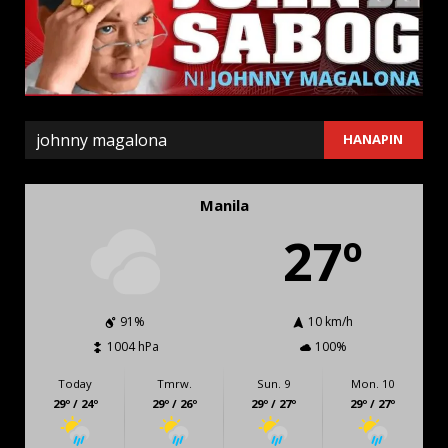
SEARCH
HANAPIN
Manila
27º
91%
10 km/h
1004 hPa
100%
Today
Tmrw.
Sun. 9
Mon. 10
29º / 24º
29º / 26º
29º / 27º
29º / 27º