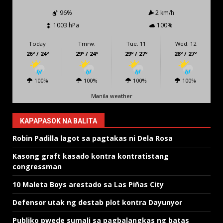
96%
2 km/h
1003 hPa
100%
Today
Tmrw.
Tue. 11
Wed. 12
26º / 24º
29º / 24º
29º / 27º
28º / 27º
100%
100%
100%
100%
Manila weather
KAPAPASOK NA BALITA
Robin Padilla lagot sa pagtakas ni Dela Rosa
Kasong graft kasado kontra kontratistang
congressman
10 Maleta Boys arestado sa Las Piñas City
Defensor utak ng destab plot kontra Dayunyor
Publiko pwede sumali sa pagbalangkas ng batas