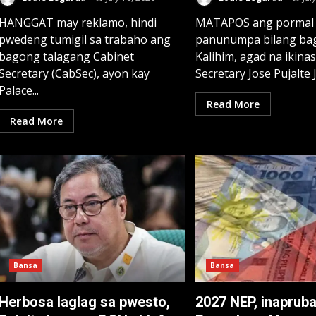
HANGGAT may reklamo, hindi
MATAPOS ang pormal
pwedeng tumigil sa trabaho ang
panunumpa bilang ba
bagong talagang Cabinet
Kalihim, agad na ikinas
Secretary (CabSec), ayon kay
Secretary Jose Pujalte Jr
Palace...
Read More
Read More
Bansa
Bansa
Herbosa laglag sa pwesto,
2027 NEP, inapruba