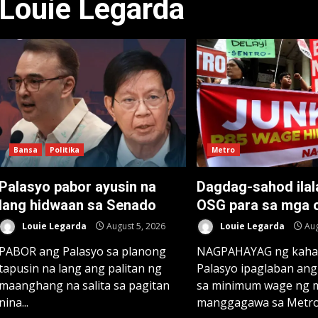
Louie Legarda
Bansa
Politika
Metro
Palasyo pabor ayusin na
Dagdag-sahod ilal
lang hidwaan sa Senado
OSG para sa mga 
Louie Legarda
August 5, 2026
Louie Legarda
Aug
PABOR ang Palasyo sa planong
NAGPAHAYAG ng kaha
tapusin na lang ang palitan ng
Palasyo ipaglaban an
maanghang na salita sa pagitan
sa minimum wage ng 
nina...
manggagawa sa Metro.