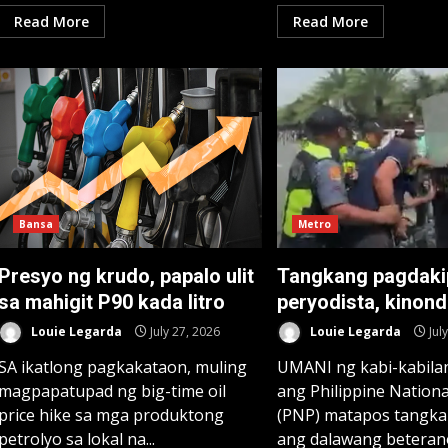
Read More
Read More
Bansa
Metro
Presyo ng krudo, papalo ulit
Tangkang pagdaki
sa mahigit P90 kada litro
peryodista, kinon
Louie Legarda
July 27, 2026
Louie Legarda
Jul
SA ikatlong pagkakataon, muling
UMANI ng kabi-kabila
magpapatupad ng big-time oil
ang Philippine Nationa
price hike sa mga produktong
(PNP) matapos tangka
petrolyo sa lokal na...
ang dalawang betera