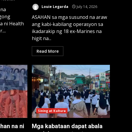
Louie Legarda
July 14, 2026
 na
gong
ASAHAN sa mga susunod na araw
a ni Health
ang kabi-kabilang operasyon sa
....
ikadarakip ng 18 ex-Marines na
higit na...
Read More
Sining at Kultura
han na ni
Mga kabataan dapat abala