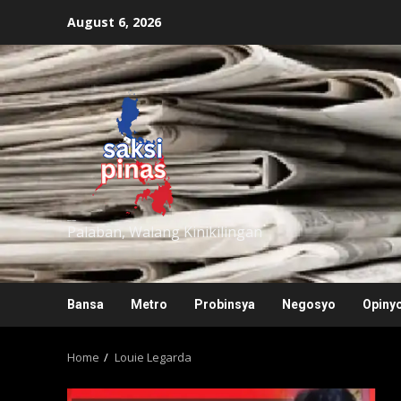
Skip
August 6, 2026
to
content
saksipinas
Palaban, Walang Kinikilingan
Bansa
Metro
Probinsya
Negosyo
Opiny
Home
Louie Legarda