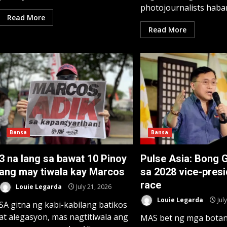
photojournalists haban
Read More
Read More
Bansa
Bansa
3 na lang sa bawat 10 Pinoy
Pulse Asia: Bong 
ang may tiwala kay Marcos
sa 2028 vice-presi
race
Louie Legarda
July 21, 2026
Louie Legarda
Jul
SA gitna ng kabi-kabilang batikos
at alegasyon, mas nagtitiwala ang
MAS bet ng mga botan