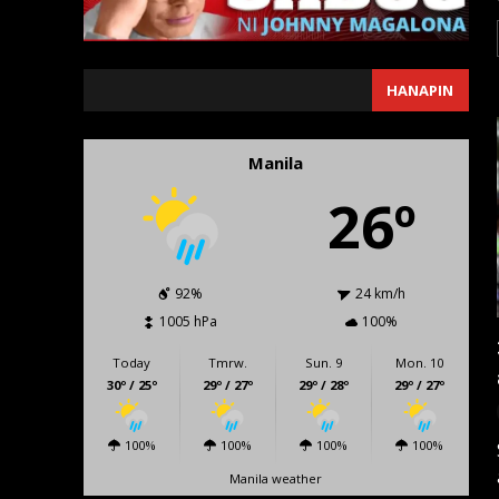
SEARCH
HANAPIN
Manila
26º
92%
24 km/h
1005 hPa
100%
Today
Tmrw.
Sun. 9
Mon. 10
30º / 25º
29º / 27º
29º / 28º
29º / 27º
100%
100%
100%
100%
Manila weather