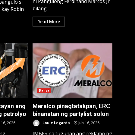
ni Pangulong Ferdinand Marcos Jr.
angulo si
bilang...
 kay Robin
Read More
Bansa
tayan ang
Meralco pinagtatakpan, ERC
g petrolyo
binanatan ng partylist solon
y 16, 2026
Louie Legarda
July 16, 2026
ang
IMBES na tugunan ang reklamo ng