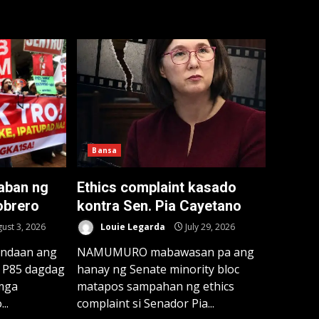
Bansa
aban ng
Ethics complaint kasado
obrero
kontra Sen. Pia Cayetano
ust 3, 2026
Louie Legarda
July 29, 2026
ndaan ang
NAMUMURO mabawasan pa ang
g P85 dagdag
hanay ng Senate minority bloc
mga
matapos sampahan ng ethics
..
complaint si Senador Pia...