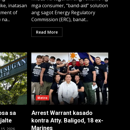
ike, inatasan
mga consumer, “band-aid” solution
tment of
ang sagot Energy Regulatory
na...
Commission (ERC), banat...
Read More
Metro
osa sa
Arrest Warrant kasado
jalte
kontra Atty. Baligod, 18 ex-
Marines
y 15, 2026