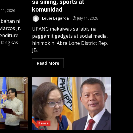
s
sa sining, sports at
komunidad
y 11, 2026
Louie Legarda
July 11, 2026
bahan ni
arcos Jr.
UPANG makaiwas sa labis na
enditure
paggamit gadgets at social media,
alangkas
hinimok ni Abra Lone District Rep.
JB...
Read More
Bansa