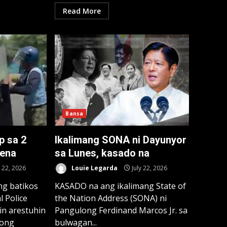
Read More
Bansa
p sa 2
Ikalimang SONA ni Dayunyor
dena
sa Lunes, kasado na
y 22, 2026
Louie Legarda
July 22, 2026
ng batikos
KASADO na ang ikalimang State of
l Police
the Nation Address (SONA) ni
in arestuhin
Pangulong Ferdinand Marcos Jr. sa
nong
bulwagan...