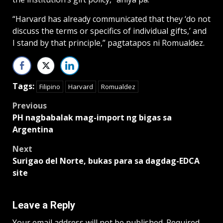
“Harvard has already communicated that they ‘do not
discuss the terms or specifics of individual gifts,’ and
I stand by that principle,” pagtatapos ni Romualdez.
Tags:
Filipino
Harvard
Romualdez
Post
Previous
PH nagbabalak mag-import ng bigas sa
navigation
Argentina
Next
Surigao del Norte, bukas para sa dagdag-EDCA
site
Leave a Reply
Your email address will not be published.
Required