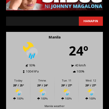
SEARCH
HANAPIN
Manila
24º
93%
40 km/h
1004 hPa
100%
Today
Tmrw.
Tue. 11
Wed. 12
28º / 25º
29º / 24º
29º / 27º
29º / 27º
100%
100%
100%
100%
Manila weather