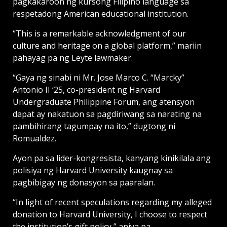
pagkakaroon ng kursong Filipino language sa
respetadong American educational institution.
“This is a remarkable acknowledgment of our
culture and heritage on a global platform,” mariin
pahayag pa ng Leyte lawmaker.
“Gaya ng sinabi ni Mr. Jose Marco C. “Marcky”
Antonio II ‘25, co-president ng Harvard
Undergraduate Philippine Forum, ang atensyon
dapat ay nakatuon sa pagdiriwang sa narating na
pambihirang tagumpay na ito,” dugtong ni
Romualdez.
Ayon pa sa lider-kongresista, kanyang kinikilala ang
polisiya ng Harvard University kaugnay sa
pagbibigay ng donasyon sa paaralan.
“In light of recent speculations regarding my alleged
donation to Harvard University, I choose to respect
the institution’s gift policy,” aniya pa.