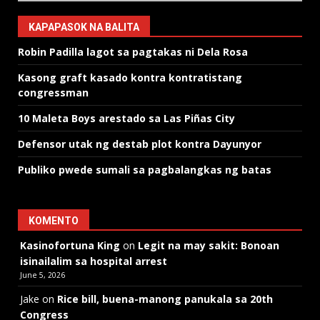
KAPAPASOK NA BALITA
Robin Padilla lagot sa pagtakas ni Dela Rosa
Kasong graft kasado kontra kontratistang
congressman
10 Maleta Boys arestado sa Las Piñas City
Defensor utak ng destab plot kontra Dayunyor
Publiko pwede sumali sa pagbalangkas ng batas
KOMENTO
Kasinofortuna King
on
Legit na may sakit: Bonoan
isinailalim sa hospital arrest
June 5, 2026
Jake
on
Rice bill, buena-manong panukala sa 20th
Congress