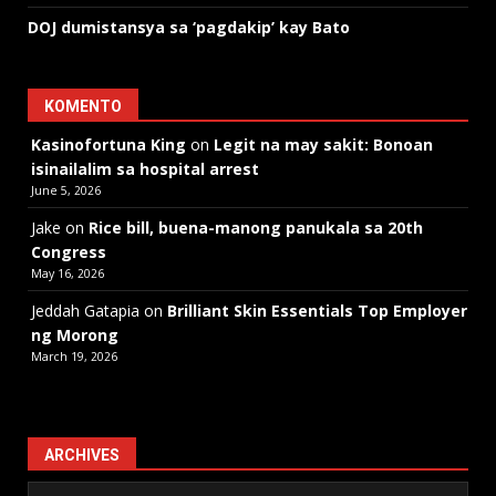
DOJ dumistansya sa ‘pagdakip’ kay Bato
KOMENTO
Kasinofortuna King
on
Legit na may sakit: Bonoan
isinailalim sa hospital arrest
June 5, 2026
Jake
on
Rice bill, buena-manong panukala sa 20th
Congress
May 16, 2026
Jeddah Gatapia
on
Brilliant Skin Essentials Top Employer
ng Morong
March 19, 2026
ARCHIVES