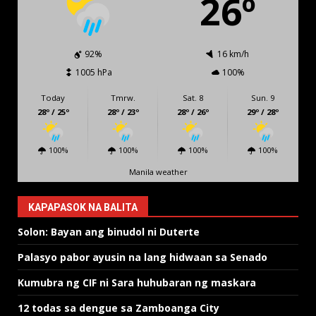
26º
92%
16 km/h
1005 hPa
100%
Today
Tmrw.
Sat. 8
Sun. 9
28º / 25º
28º / 23º
28º / 26º
29º / 28º
100%
100%
100%
100%
Manila weather
KAPAPASOK NA BALITA
Solon: Bayan ang binudol ni Duterte
Palasyo pabor ayusin na lang hidwaan sa Senado
Kumubra ng CIF ni Sara huhubaran ng maskara
12 todas sa dengue sa Zamboanga City