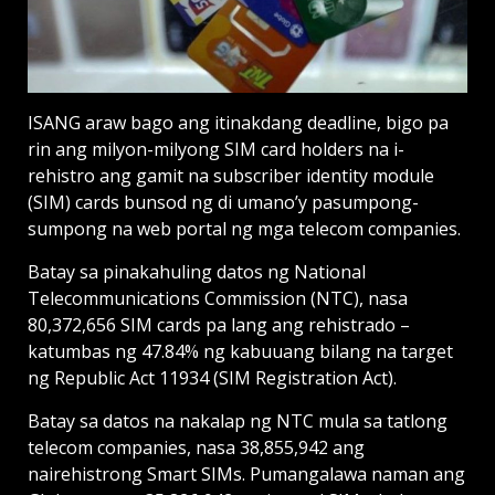
ISANG araw bago ang itinakdang deadline, bigo pa
rin ang milyon-milyong SIM card holders na i-
rehistro ang gamit na subscriber identity module
(SIM) cards bunsod ng di umano’y pasumpong-
sumpong na web portal ng mga telecom companies.
Batay sa pinakahuling datos ng National
Telecommunications Commission (NTC), nasa
80,372,656 SIM cards pa lang ang rehistrado –
katumbas ng 47.84% ng kabuuang bilang na target
ng Republic Act 11934 (SIM Registration Act).
Batay sa datos na nakalap ng NTC mula sa tatlong
telecom companies, nasa 38,855,942 ang
nairehistrong Smart SIMs. Pumangalawa naman ang