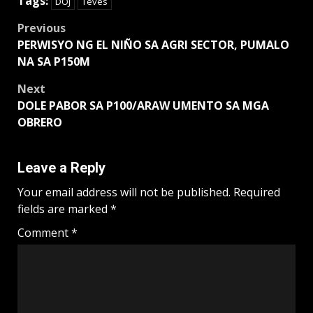
Tags:
DOJ
Teves
Post
Previous
PERWISYO NG EL NIÑO SA AGRI SECTOR, PUMALO
navigation
NA SA P150M
Next
DOLE PABOR SA P100/ARAW UMENTO SA MGA
OBRERO
Leave a Reply
Your email address will not be published.
Required
fields are marked
*
Comment
*