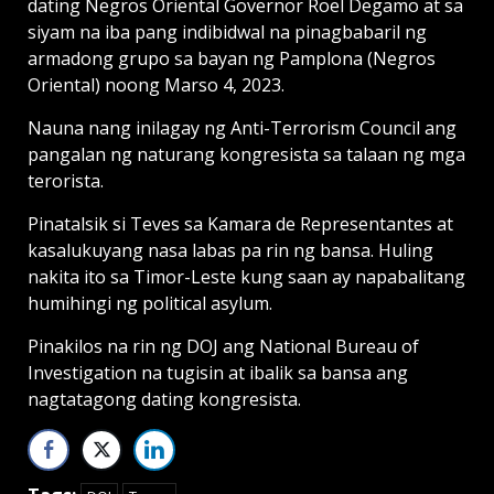
dating Negros Oriental Governor Roel Degamo at sa
siyam na iba pang indibidwal na pinagbabaril ng
armadong grupo sa bayan ng Pamplona (Negros
Oriental) noong Marso 4, 2023.
Nauna nang inilagay ng Anti-Terrorism Council ang
pangalan ng naturang kongresista sa talaan ng mga
terorista.
Pinatalsik si Teves sa Kamara de Representantes at
kasalukuyang nasa labas pa rin ng bansa. Huling
nakita ito sa Timor-Leste kung saan ay napabalitang
humihingi ng political asylum.
Pinakilos na rin ng DOJ ang National Bureau of
Investigation na tugisin at ibalik sa bansa ang
nagtatagong dating kongresista.