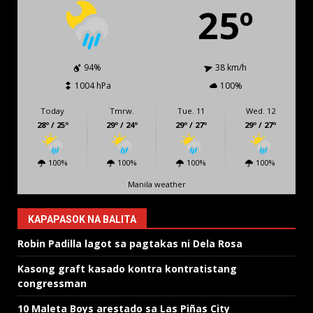
25º
94%
38 km/h
1004 hPa
100%
Today
Tmrw.
Tue. 11
Wed. 12
28º / 25º
29º / 24º
29º / 27º
29º / 27º
100%
100%
100%
100%
Manila weather
KAPAPASOK NA BALITA
Robin Padilla lagot sa pagtakas ni Dela Rosa
Kasong graft kasado kontra kontratistang
congressman
10 Maleta Boys arestado sa Las Piñas City