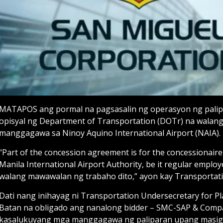
MATAPOS ang pormal na pagsasalin ng operasyon ng palipar
opisyal ng Department of Transportation (DOTr) na wala
manggagawa sa Ninoy Aquino International Airport (NAIA).
“Part of the concession agreement is for the concessionaire 
Manila International Airport Authority, be it regular employee
walang mawawalan ng trabaho dito,” ayon kay Transportatio
Dati nang inihayag ni Transportation Undersecretary for 
Batan na obligado ang nanalong bidder – SMC-SAP & Comp
kasalukuyang mga manggagawa ng paliparan upang masigu