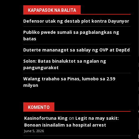
KAPAPASOK NA BALITA
Defensor utak ng destab plot kontra Dayunyor
Publiko pwede sumali sa pagbalangkas ng
batas
Duterte mananagot sa sablay ng OVP at DepEd
Solon: Batas binaluktot sa ngalan ng
pangungurakot
Walang trabaho sa Pinas, lumobo sa 2.59
milyon
KOMENTO
Kasinofortuna King
on
Legit na may sakit:
Bonoan isinailalim sa hospital arrest
June 5, 2026