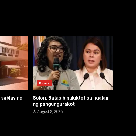
Bansa
 sablay ng
Solon: Batas binaluktot sa ngalan
ng pangungurakot
August 8, 2026