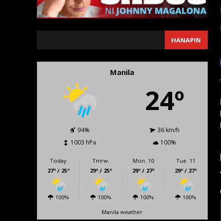
SEARCH
HANAPIN
Manila
24º
94%
36 km/h
1003 hPa
100%
Today
Tmrw.
Mon. 10
Tue. 11
27º / 25º
29º / 25º
29º / 27º
29º / 27º
100%
100%
100%
100%
Manila weather