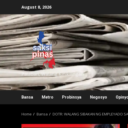
Skip
August 8, 2026
to
content
saksipinas
Palaban, Walang Kinikilingan
Bansa
Metro
Probinsya
Negosyo
Opiny
Home
Bansa
DOTR: WALANG SIBAKAN NG EMPLEYADO SA