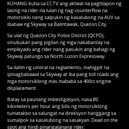
KUHANG-kuha sa CCTV ang aktwal na pagtilapon ng
lasing na rider na lulan ng nag-counterflow na
motorsiklo nang salpukin ng kasalubong na AUV sa
ibabaw ng Skyway sa Balintawak, Quezon City.
Sa ulat ng Quezon City Police District (QCPD),
sinubukan pang pigilan ng mga nakabantay na
empleyado ang rider nang pasukin ang bahagi ng
Skyway patungo sa North Luzon Expressway.
Sa ilalim ng umiiral na reglamento, mahigpit na
ipinagbabawal sa Skyway at iba pang toll roads ang
mga motorsiklong mas mababa sa 400cc engine
displacement.
Batay sa paunang imbestigasyon, nasa 80
kilometers per hour ang bilis ng motorsiklong
tumatakbo sa salungat na direksyon hanggang sa
sumalpok sa kasalubong na sasakyan. Dead on the
spot ang hindi pinangalanang rider.