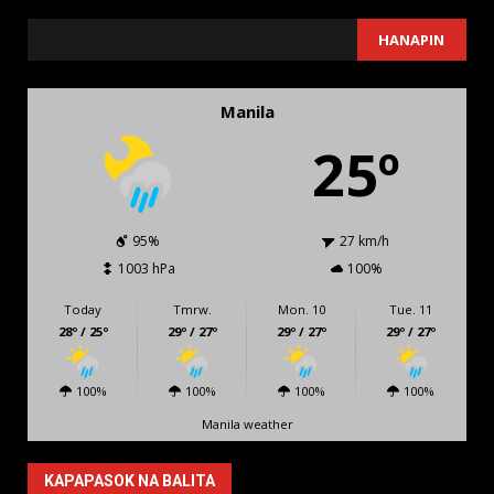
SEARCH
HANAPIN
Manila
25º
95%
27 km/h
1003 hPa
100%
Today
Tmrw.
Mon. 10
Tue. 11
28º / 25º
29º / 27º
29º / 27º
29º / 27º
100%
100%
100%
100%
Manila weather
KAPAPASOK NA BALITA