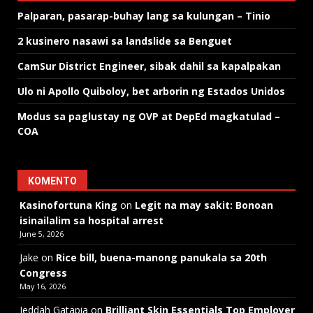
Palparan, pasarap-buhay lang sa kulungan – Tinio
2 kusinero nasawi sa landslide sa Benguet
CamSur District Engineer, sibak dahil sa kapalpakan
Ulo ni Apollo Quiboloy, bet arborin ng Estados Unidos
Modus sa paglustay ng OVP at DepEd magkatulad –
COA
KOMENTO
Kasinofortuna King
on
Legit na may sakit: Bonoan
isinailalim sa hospital arrest
June 5, 2026
Jake
on
Rice bill, buena-manong panukala sa 20th
Congress
May 16, 2026
Jeddah Gatapia
on
Brilliant Skin Essentials Top Employer