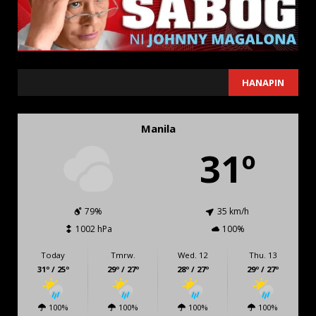
SEARCH
HANAPIN
Manila
31º
79%
35 km/h
1002 hPa
100%
Today
Tmrw.
Wed. 12
Thu. 13
31º / 25º
29º / 27º
28º / 27º
29º / 27º
100%
100%
100%
100%