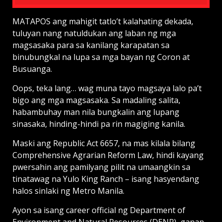
MATAPOS ang mahigit tatlo’t kalahating dekada,
tuluyan nang natuldukan ang laban ng mga
magsasaka para sa kanilang karapatan sa
binubungkal na lupa sa mga bayan ng Coron at
Busuanga.
Oops, teka lang… wag muna tayo magsaya lalo pa’t
bigo ang mga magsasaka. Sa madaling salita,
habambuhay man nila bungkalin ang lupang
sinasaka, hinding-hindi pa rin magiging kanila.
Maski ang Republic Act 6657, na mas kilala bilang
Comprehensive Agrarian Reform Law, hindi kayang
pwersahin ang pamilyang pilit na umaangkin sa
tinatawag na Yulo King Ranch – isang hasyendang
halos sinlaki ng Metro Manila.
Ayon sa isang career official ng Department of
Environment and Natural Resources (DENR), ganap