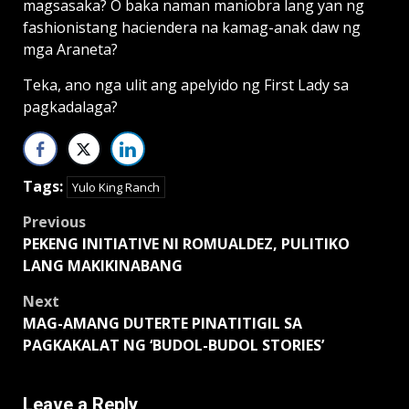
magsasaka? O baka naman maniobra lang yan ng
fashionistang haciendera na kamag-anak daw ng
mga Araneta?
Teka, ano nga ulit ang apelyido ng First Lady sa
pagkadalaga?
Tags:
Yulo King Ranch
Post
Previous
PEKENG INITIATIVE NI ROMUALDEZ, PULITIKO
navigation
LANG MAKIKINABANG
Next
MAG-AMANG DUTERTE PINATITIGIL SA
PAGKAKALAT NG ‘BUDOL-BUDOL STORIES’
Leave a Reply