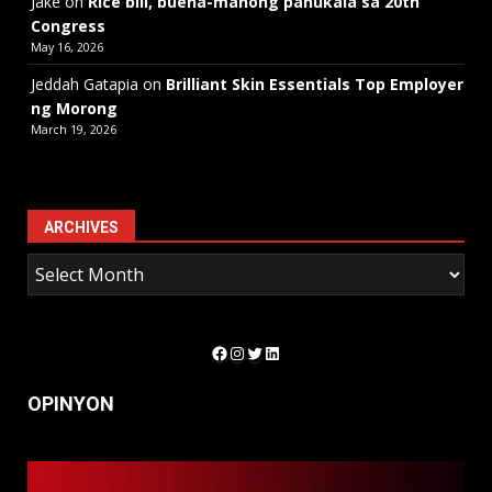
Jake
on
Rice bill, buena-manong panukala sa 20th
Congress
May 16, 2026
Jeddah Gatapia
on
Brilliant Skin Essentials Top Employer
ng Morong
March 19, 2026
ARCHIVES
Facebook
Instagram
Twitter
LinkedIn
OPINYON