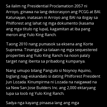
Sa ilalim ng Presidential Proclamation 2057 ni
Arroyo, ginawa na lang dekorasyon ang PCGG at BAI.
Katunayan, inatasan ni Arroyo ang BAI na ibigay sa
Philforest ang lahat ng mga dokumento (kasama
ang mga titulo ng lupa), kagamitan at iba pang
meron ang Yulo King Ranch.
Taong 2010 nang pumasok sa eksena ang Korte
Suprema. Tinanggal sa talaan ng mga sequestered
properties ang Yulo King Ranch na noon pala’y
target nang ibenta sa pribadong kumpanya.
Nang umupo bilang Pangulo si Noynoy Aquino,
biglang nag-eskandalo si dating Philforest President
Jun Lozada. Kinumpirma ni Lozada na naigawad na
sa New San Jose Builders Inc. ang 2,000 ektaryang
lupa sa loob ng Yulo King Ranch.
Sadya nga kayang pinaasa lang ang mga