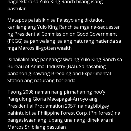
nagdeklara sa Yulo King Ranch bilang isang
pastulan.
Matapos patalsikin sa Palasyo ang diktador,
kanilang ang Yulo King Ranch sa mga na-sequester
ng Presidential Commission on Good Government
(PCGG) sa paniwalang isa ang naturang hacienda sa
mga Marcos ill-gotten wealth.
Isinailalim ang pangangasiwa ng Yulo King Ranch sa
Bureau of Animal Industry (BAI). Sa nasabing
panahon ginawang Breeding and Experimental
Station ang naturang hacienda.
Taong 2008 naman nang pirmahan ng noo’y
Pangulong Gloria Macapagal-Arroyo ang
Presidential Proclamation 2057, na nagbibigay
pahintulot sa Philippine Forest Corp. (Philforest) na
pangasiwaan ang lupang una nang idineklara ni
Marcos Sr. bilang pastulan.