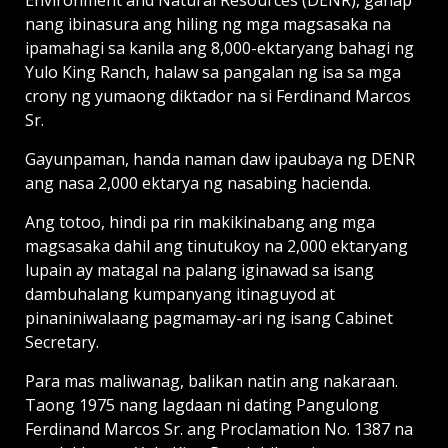
nang ibinasura ang hiling ng mga magsasaka na
ipamahagi sa kanila ang 8,000-ektaryang bahagi ng
Yulo King Ranch, halaw sa pangalan ng isa sa mga
crony ng yumaong diktador na si Ferdinand Marcos
Sr.
Gayunpaman, handa naman daw ipaubaya ng DENR
ang nasa 2,000 ektarya ng nasabing hacienda.
Ang totoo, hindi pa rin makikinabang ang mga
magsasaka dahil ang tinutukoy na 2,000 ektaryang
lupain ay matagal na palang iginawad sa isang
dambuhalang kumpanyang itinaguyod at
pinaniniwalaang pagmamay-ari ng isang Cabinet
Secretary.
Para mas maliwanag, balikan natin ang nakaraan.
Taong 1975 nang lagdaan ni dating Pangulong
Ferdinand Marcos Sr. ang Proclamation No. 1387 na