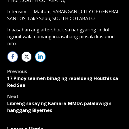
T’Boli, SOUTH COTABATO;
Intensity I – Maitum, SARANGANI; CITY OF GENERAL
SANTOS; Lake Sebu, SOUTH COTABATO
Inaasahan ang aftershock sa nangyaring lindol
ngunit wala namang inaasahang pinsala kasunod
nito.
Post
Previous
17 Pinoy seamen bihag ng rebeldeng Houthis sa
navigation
Red Sea
Next
Libreng sakay ng Kamara-MMDA palalawigin
hanggang Biyernes
Leave a Reply