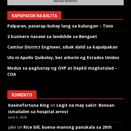
Manila weather
KAPAPASOK NA BALITA
Palparan, pasarap-buhay lang sa kulungan – Tinio
2 kusinero nasawi sa landslide sa Benguet
CamSur District Engineer, sibak dahil sa kapalpakan
Ulo ni Apollo Quiboloy, bet arborin ng Estados Unidos
Modus sa paglustay ng OVP at DepEd magkatulad –
COA
KOMENTO
Kasinofortuna King
on
Legit na may sakit: Bonoan
isinailalim sa hospital arrest
June 5, 2026
Jake
on
Rice bill, buena-manong panukala sa 20th