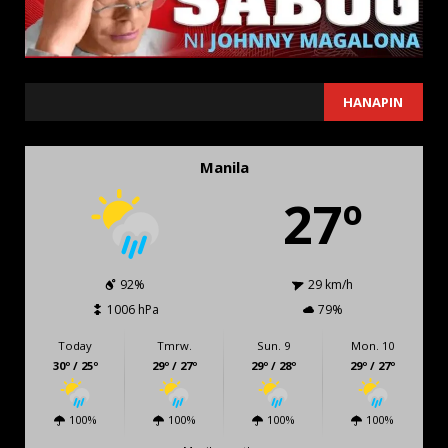
SEARCH
HANAPIN
Manila
27º
92%
29 km/h
1006 hPa
79%
Today
Tmrw.
Sun. 9
Mon. 10
30º / 25º
29º / 27º
29º / 28º
29º / 27º
100%
100%
100%
100%