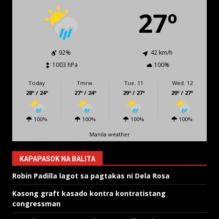
27º
92%
42 km/h
1003 hPa
100%
Today
Tmrw.
Tue. 11
Wed. 12
28º / 24º
27º / 24º
29º / 27º
29º / 27º
100%
100%
100%
100%
Manila weather
KAPAPASOK NA BALITA
Robin Padilla lagot sa pagtakas ni Dela Rosa
Kasong graft kasado kontra kontratistang
congressman