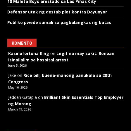
10 Maleta Boys arestado sa Las Piñas City
Defensor utak ng destab plot kontra Dayunyor
Publiko pwede sumali sa pagbalangkas ng batas
KOMENTO
Kasinofortuna King
on
Legit na may sakit: Bonoan
isinailalim sa hospital arrest
June 5, 2026
Jake
on
Rice bill, buena-manong panukala sa 20th
Congress
May 16, 2026
Jeddah Gatapia
on
Brilliant Skin Essentials Top Employer
ng Morong
March 19, 2026