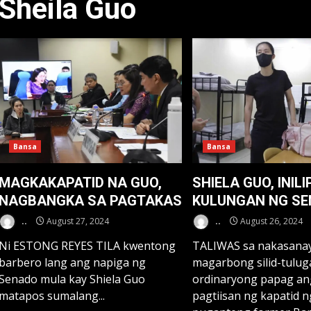
Sheila Guo
Bansa
Bansa
MAGKAKAPATID NA GUO,
SHIELA GUO, INIL
NAGBANGKA SA PAGTAKAS
KULUNGAN NG S
..
August 27, 2024
..
August 26, 2024
Ni ESTONG REYES TILA kwentong
TALIWAS sa nakasana
barbero lang ang napiga ng
magarbong silid-tulug
Senado mula kay Shiela Guo
ordinaryong papag an
matapos sumalang...
pagtiisan ng kapatid n