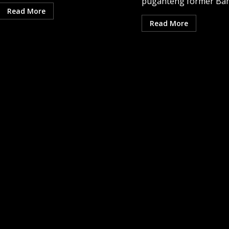
puganteng former Bam
Read More
Read More