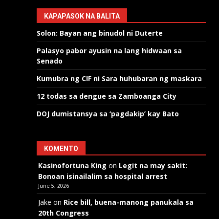
KAPAPASOK NA BALITA
Solon: Bayan ang binudol ni Duterte
Palasyo pabor ayusin na lang hidwaan sa
Senado
Kumubra ng CIF ni Sara huhubaran ng maskara
12 todas sa dengue sa Zamboanga City
DOJ dumistansya sa ‘pagdakip’ kay Bato
KOMENTO
Kasinofortuna King
on
Legit na may sakit:
Bonoan isinailalim sa hospital arrest
June 5, 2026
Jake
on
Rice bill, buena-manong panukala sa
20th Congress