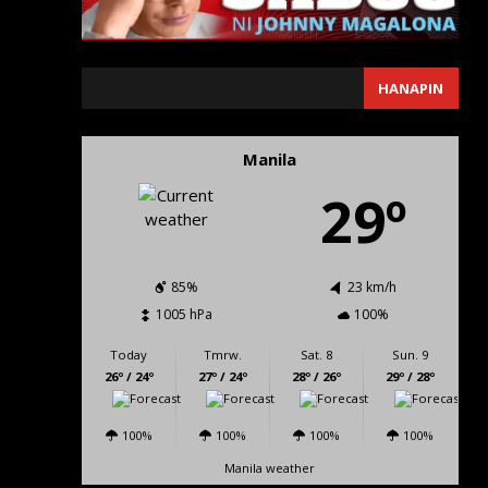
SEARCH
HANAPIN
Manila
29º
85%
23 km/h
1005 hPa
100%
Today
Tmrw.
Sat. 8
Sun. 9
26º / 24º
27º / 24º
28º / 26º
29º / 28º
100%
100%
100%
100%
Manila weather