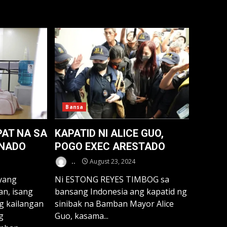
Bansa
IPAT NA SA
KAPATID NI ALICE GUO,
ENADO
POGO EXEC ARESTADO
..
August 23, 2024
yang
Ni ESTONG REYES TIMBOG sa
an, isang
bansang Indonesia ang kapatid ng
g kailangan
sinibak na Bamban Mayor Alice
g
Guo, kasama...