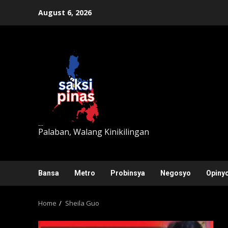
Skip
August 6, 2026
to
content
saksipinas
Palaban, Walang Kinikilingan
Bansa
Metro
Probinsya
Negosyo
Opiny
Home
Sheila Guo