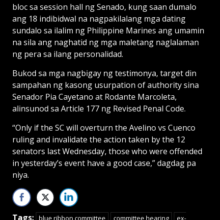
bloc sa session hall ng Senado, kung saan dumalo
ang 18 indibidwal na nagpakilalang mga dating
sundalo sa ilalim ng Philippine Marines ang umamin
na sila ang naghatid ng mga maletang naglalaman
ng pera sa ilang personalidad.
Bukod sa mga nagbigay ng testimonya, target din
sampahan ng kasong usurpation of authority sina
Senador Pia Cayetano at Rodante Marcoleta,
alinsunod sa Article 177 ng Revised Penal Code.
“Only if the SC will overturn the Avelino vs Cuenco
ruling and invalidate the action taken by the 12
senators last Wednesday, those who were offended
in yesterday’s event have a good case,” dagdag pa
niya.
Tags:
blue ribbon committee
committee hearing
ex-