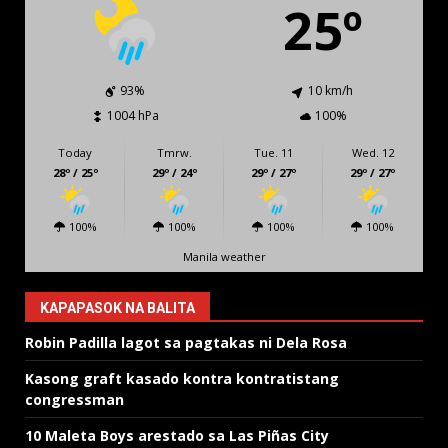
25º
93%
10 km/h
1004 hPa
100%
Today
Tmrw.
Tue. 11
Wed. 12
28º / 25º
29º / 24º
29º / 27º
29º / 27º
100%
100%
100%
100%
Manila weather
KAPAPASOK NA BALITA
Robin Padilla lagot sa pagtakas ni Dela Rosa
Kasong graft kasado kontra kontratistang
congressman
10 Maleta Boys arestado sa Las Piñas City