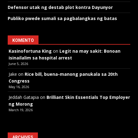
Defensor utak ng destab plot kontra Dayunyor
Publiko pwede sumali sa pagbalangkas ng batas
KOMENTO
Kasinofortuna King
on
Legit na may sakit: Bonoan
isinailalim sa hospital arrest
June 5, 2026
Jake
on
Rice bill, buena-manong panukala sa 20th
Congress
May 16, 2026
Jeddah Gatapia
on
Brilliant Skin Essentials Top Employer
ng Morong
March 19, 2026
ARCHIVES