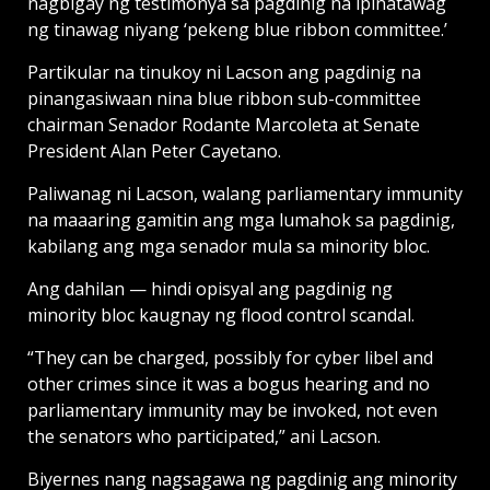
nagbigay ng testimonya sa pagdinig na ipinatawag
ng tinawag niyang ‘pekeng blue ribbon committee.’
Partikular na tinukoy ni Lacson ang pagdinig na
pinangasiwaan nina blue ribbon sub-committee
chairman Senador Rodante Marcoleta at Senate
President Alan Peter Cayetano.
Paliwanag ni Lacson, walang parliamentary immunity
na maaaring gamitin ang mga lumahok sa pagdinig,
kabilang ang mga senador mula sa minority bloc.
Ang dahilan — hindi opisyal ang pagdinig ng
minority bloc kaugnay ng flood control scandal.
“They can be charged, possibly for cyber libel and
other crimes since it was a bogus hearing and no
parliamentary immunity may be invoked, not even
the senators who participated,” ani Lacson.
Biyernes nang nagsagawa ng pagdinig ang minority