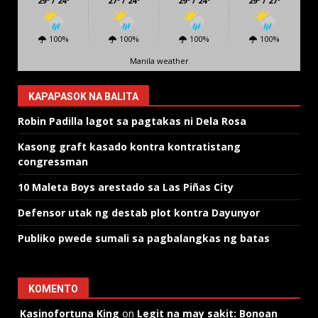
29º / 24º
27º / 24º
29º / 24º
29º / 27º
100%
100%
100%
100%
Manila weather
KAPAPASOK NA BALITA
Robin Padilla lagot sa pagtakas ni Dela Rosa
Kasong graft kasado kontra kontratistang
congressman
10 Maleta Boys arestado sa Las Piñas City
Defensor utak ng destab plot kontra Dayunyor
Publiko pwede sumali sa pagbalangkas ng batas
KOMENTO
Kasinofortuna King
on
Legit na may sakit: Bonoan