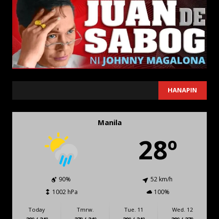
SEARCH
HANAPIN
Manila
28º
90%
52 km/h
1002 hPa
100%
Today
Tmrw.
Tue. 11
Wed. 12