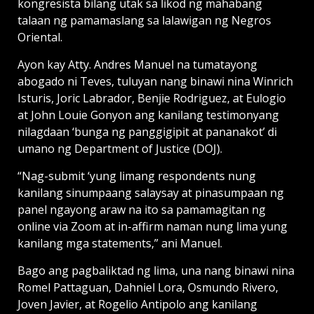
kongresista bilang utak sa likod ng mahabang
talaan ng pamamaslang sa lalawigan ng Negros
Oriental.
Ayon kay Atty. Andres Manuel na tumatayong
abogado ni Teves, tuluyan nang binawi nina Winrich
Isturis, Joric Labrador, Benjie Rodriguez, at Eulogio
at John Louie Gonyon ang kanilang testimonyang
nilagdaan ‘bunga ng panggigipit at pananakot’ di
umano ng Department of Justice (DOJ).
“Nag-submit ‘yung limang respondents nung
kanilang sinumpaang salaysay at pinasum­paan ng
panel ngayong araw na ito sa pamamagitan ng
online via Zoom at in-affirm naman nung lima yung
kanilang mga statements,” ani Manuel.
Bago ang pagbaliktad ng lima, una nang binawi nina
Romel Pattaguan, Dahniel Lora, Osmundo Rivero,
Joven Javier, at Rogelio Antipolo ang kanilang