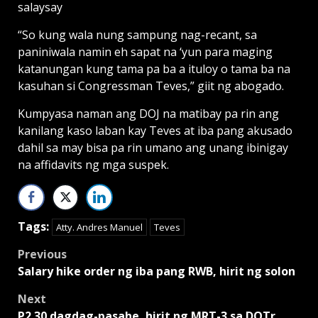
salaysay
“So kung wala nung sampung nag-recant, sa
paniniwala namin eh sapat na ‘yun para ma­ging
katanungan kung tama pa ba a ituloy o tama ba na
kasuhan si Congressman Teves,” giit ng abogado.
Kumpyasa naman ang DOJ na matibay pa rin ang
kanilang kaso laban kay Teves at iba pang akusado
dahil sa may bisa pa rin umano ang unang ibinigay
na affidavits ng mga suspek.
Tags:
Atty. Andres Manuel
Teves
Post
Previous
Salary hike order ng iba pang RWB, hirit ng solon
navigation
Next
P2.30 dagdag-pasahe, hirit ng MRT-3 sa DOTr