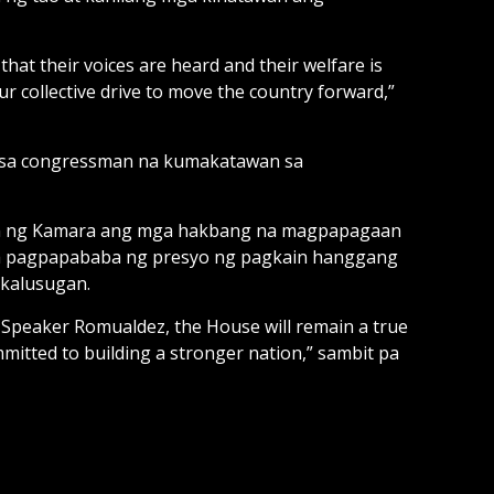
 that their voices are heard and their welfare is
r collective drive to move the country forward,”
lib sa congressman na kumakatawan sa
nahin ng Kamara ang mga hakbang na magpapagaan
sa pagpapababa ng presyo ng pagkain hanggang
gkalusugan.
er Speaker Romualdez, the House will remain a true
itted to building a stronger nation,” sambit pa