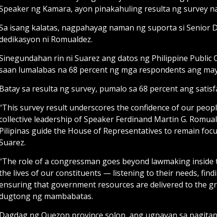
Speaker ng Kamara, ayon pinakahuling resulta ng survey 
Sa isang kalatas, nagpahayag naman ng suporta si Senior D
dedikasyon ni Romualdez.
Sinegundahan rin ni Suarez ang datos ng Philippine Publ
saan lumalabas na 68 percent ng mga respondents ang may
Batay sa resulta ng survey, pumalo sa 68 percent ang satisf
“This survey result underscores the confidence of our people 
collective leadership of Speaker Ferdinand Martin G. Romual
Pilipinas guide the House of Representatives to remain foc
Suarez.
“The role of a congressman goes beyond lawmaking inside the
the lives of our constituents — listening to their needs, find
ensuring that government resources are delivered to the gra
dugtong ng mambabatas.
Dagdag ng Quezon province solon, ang ugnayan sa pagitan