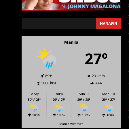
SEARCH
HANAPIN
Manila
27º
89%
23 km/h
1006 hPa
88%
Today
Tmrw.
Sun. 9
Mon. 10
30º / 25º
29º / 27º
29º / 28º
29º / 27º
100%
100%
100%
100%
Manila weather