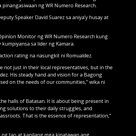
na pinangasiwaan ng WR Numero Research.
eputy Speaker David Suarez sa aniya’y husay at
ic Opinion Monitor ng WR Numero Research kung
 kumpiyansa sa lider ng Kamara.
action rating na nasungkit ni Romualdez.
not just in their local representatives, but in the
dez. His steady hand and vision for a Bagong
used on the needs of our communities,” wika ni
 halls of Batasan. It is about being present in
ing solutions to their daily struggles, and
ssroots. That is the essence of representation,”
 ng tao at kanilang mga kinatawan ang