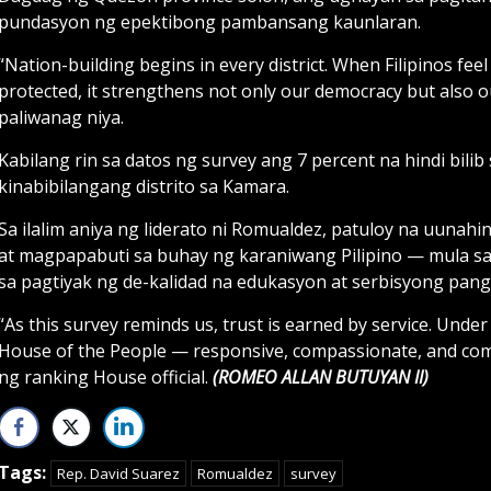
pundasyon ng epektibong pambansang kaunlaran.
“Nation-building begins in every district. When Filipinos feel
protected, it strengthens not only our democracy but also ou
paliwanag niya.
Kabilang rin sa datos ng survey ang 7 percent na hindi bi
kinabibilangang distrito sa Kamara.
Sa ilalim aniya ng liderato ni Romualdez, patuloy na uu
at magpapabuti sa buhay ng karaniwang Pilipino — mula 
sa pagtiyak ng de-kalidad na edukasyon at serbisyong pan
“As this survey reminds us, trust is earned by service. Und
House of the People — responsive, compassionate, and comm
ng ranking House official.
(ROMEO ALLAN BUTUYAN II)
Tags:
Rep. David Suarez
Romualdez
survey