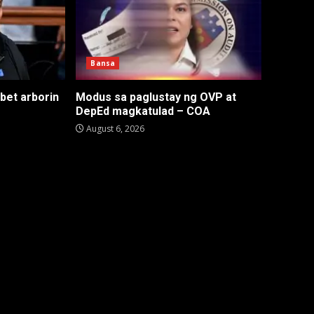
Bansa
 bet arborin
Modus sa paglustay ng OVP at
DepEd magkatulad – COA
August 6, 2026