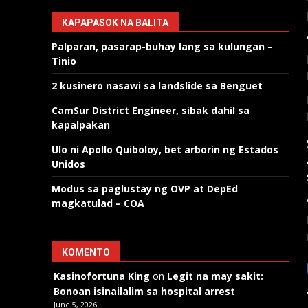
KAPAPASOK NA BALITA
Palparan, pasarap-buhay lang sa kulungan –
Tinio
2 kusinero nasawi sa landslide sa Benguet
CamSur District Engineer, sibak dahil sa
kapalpakan
Ulo ni Apollo Quiboloy, bet arborin ng Estados
Unidos
Modus sa paglustay ng OVP at DepEd
magkatulad – COA
KOMENTO
Kasinofortuna King
on
Legit na may sakit:
Bonoan isinailalim sa hospital arrest
June 5, 2026