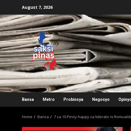
Skip
August 7, 2026
to
content
saksipinas
Palaban, Walang Kinikilingan
Bansa
Metro
Probinsya
Negosyo
Opiny
Home
Bansa
7 sa 10 Pinoy happy sa liderato ni Romuald