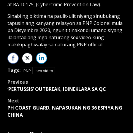
at RA 10175, (Cybercrime Prevention Law).
Sinabi ng biktima na paulit-ulit niyang sinubukang
tapusin ang kanyang relasyon sa PNP Colonel mula
pa Disyembre 2020, ngunit tinakot di umano siyang
ilalantad ang mga naturang sex video kung
makikipaghiwalay sa naturang PNP official.
Tags:
PNP
sex video
Post
Previous
‘PERTUSSIS’ OUTBREAK, IDINEKLARA SA QC
navigation
Next
PH COAST GUARD, NAPASUKAN NG 36 ESPIYA NG
CHINA