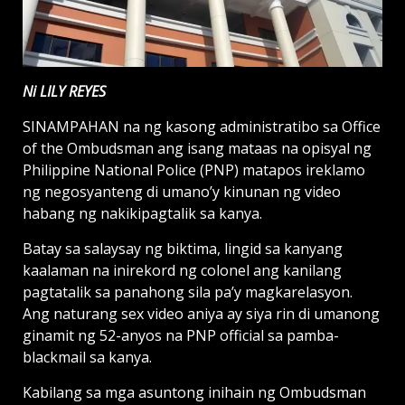
Ni LILY REYES
SINAMPAHAN na ng kasong administratibo sa Office
of the Ombudsman ang isang mataas na opisyal ng
Philippine National Police (PNP) matapos ireklamo
ng negosyanteng di umano’y kinunan ng video
habang ng nakikipagtalik sa kanya.
Batay sa salaysay ng biktima, lingid sa kanyang
kaalaman na inirekord ng colonel ang kanilang
pagtatalik sa panahong sila pa’y magkarelasyon.
Ang naturang sex video aniya ay siya rin di umanong
ginamit ng 52-anyos na PNP official sa pamba-
blackmail sa kanya.
Kabilang sa mga asuntong inihain ng Ombudsman