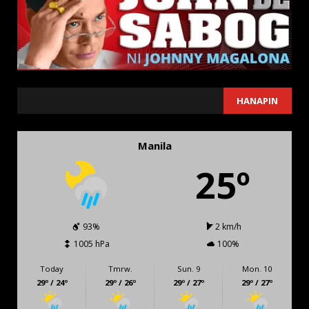
SEARCH
HANAPIN
Manila
25º
93%
2 km/h
1005 hPa
100%
Today
Tmrw.
Sun. 9
Mon. 10
29º / 24º
29º / 26º
29º / 27º
29º / 27º