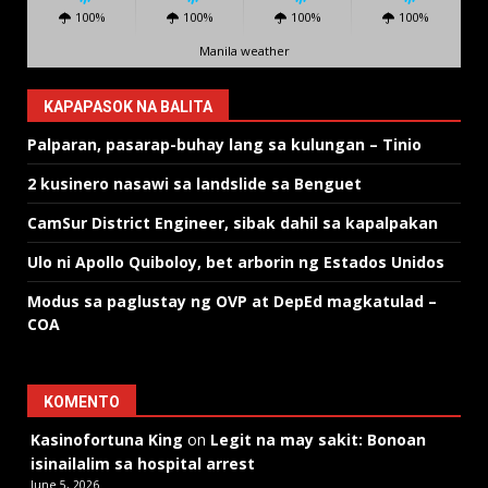
100%
100%
100%
100%
Manila weather
KAPAPASOK NA BALITA
Palparan, pasarap-buhay lang sa kulungan – Tinio
2 kusinero nasawi sa landslide sa Benguet
CamSur District Engineer, sibak dahil sa kapalpakan
Ulo ni Apollo Quiboloy, bet arborin ng Estados Unidos
Modus sa paglustay ng OVP at DepEd magkatulad –
COA
KOMENTO
Kasinofortuna King
on
Legit na may sakit: Bonoan
isinailalim sa hospital arrest
June 5, 2026