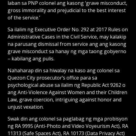
laban sa PNP colonel ang kasong ‘grave misconduct,
gross immorality and prejudicial to the best interest
of the service.’
Sa ilalim ng Executive Order No. 292 at 2017 Rules on
Administrative Cases in the Civil Service, may kalakip
na parusang dismissal from service ang ang kasong
grave misconduct sa hanay ng mga taong gobyerno
– kabilang ang pulis.
Nahaharap din sa hiwalay na kaso ang colonel sa
Quezon City prosecutor’s office para sa
psychological abuse sa ilalim ng Republic Act 9262 o
ang Anti-Violence Against Women and their Children
Law, grave coercion, intriguing against honor and
unjust vexation.
Swak din ang colonel sa paglabag ng mga probisyon
ng RA 9995 (Anti-Photo and Video Voyeurism Act), RA
11313 (Safe Spaces Act), RA 10173 (Data Privacy Act)