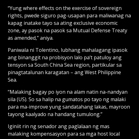
“Yung where effects on the exercise of sovereign
rights, pwede siguro pag-usapan para maliwanag na
kapag inatake tayo sa ating exclusive economic
zone, ay pasok na pasok sa Mutual Defense Treaty
as amended,” aniya.
Paniwala ni Tolentino, lubhang mahalagang ipasok
ang binanggit na probisyon lalo pa’t patuloy ang
tensyon sa South China Sea region, partikular sa
pinagtatalunan karagatan – ang West Philippine
Sea.
“Malaking bagay po iyon na alam natin na-nandyan
sila (US). So sa halip na gumatos po tayo ng malaki
para ma-improve yung sandatahang lakas, mayroon
tayong kaalyado na handang tumulong.’’
Iginiit rin ng senador ang paglalaan ng mas
malaking kompensasyon para sa mga host local