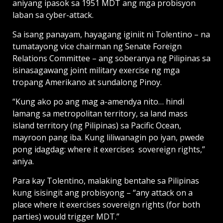
aniyang ipasok sa 1951 MDT ang mga probisyon
laban sa cyber-attack.
Sa isang panayam, hayagang iginiit ni Tolentino – na
tumatayong vice chairman ng Senate Foreign
Relations Committee – ang soberanya ng Pilipinas sa
isinasagawang joint military exercise ng mga
tropang Amerikano at sundalong Pinoy.
“Kung ako po ang mag a-amendya nito… hindi
lamang sa metropolitan territory, sa land mass
island territory (ng Pilipinas) sa Pacific Ocean,
mayroon pang iba. Kung liliwanagin po iyan, pwede
pong idagdag: where it exercises sovereign rights,”
aniya.
Para kay Tolentino, malaking bentahe sa Pilipinas
kung isisingit ang probisyong – “any attack on a
place where it exercises sovereign rights (for both
parties) would trigger MDT.”