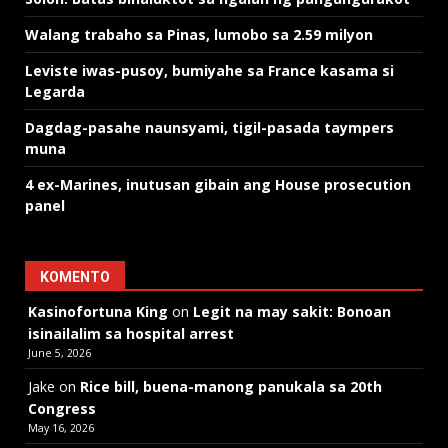
Walang trabaho sa Pinas, lumobo sa 2.59 milyon
Leviste iwas-pusoy, bumiyahe sa France kasama si
Legarda
Dagdag-pasahe naunsyami, tigil-pasada taympers
muna
4 ex-Marines, inutusan gibain ang House prosecution
panel
KOMENTO
Kasinofortuna King
on
Legit na may sakit: Bonoan
isinailalim sa hospital arrest
June 5, 2026
Jake
on
Rice bill, buena-manong panukala sa 20th
Congress
May 16, 2026