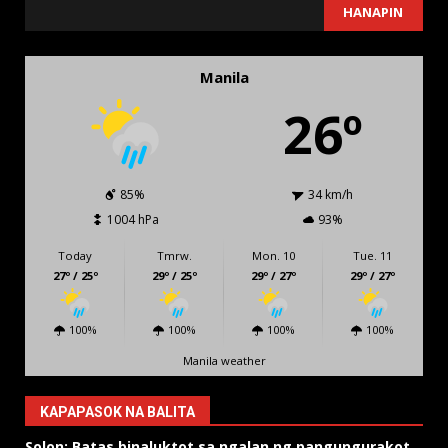
SEARCH
HANAPIN
Manila
26º
85%
34 km/h
1004 hPa
93%
Today
Tmrw.
Mon. 10
Tue. 11
27º / 25º
29º / 25º
29º / 27º
29º / 27º
100%
100%
100%
100%
Manila weather
KAPAPASOK NA BALITA
Solon: Batas binaluktot sa ngalan ng pangungurakot