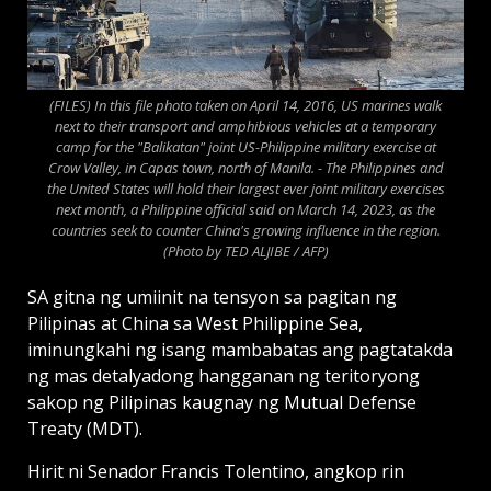
(FILES) In this file photo taken on April 14, 2016, US marines walk
next to their transport and amphibious vehicles at a temporary
camp for the "Balikatan" joint US-Philippine military exercise at
Crow Valley, in Capas town, north of Manila. - The Philippines and
the United States will hold their largest ever joint military exercises
next month, a Philippine official said on March 14, 2023, as the
countries seek to counter China's growing influence in the region.
(Photo by TED ALJIBE / AFP)
SA gitna ng umiinit na tensyon sa pagitan ng
Pilipinas at China sa West Philippine Sea,
iminungkahi ng isang mambabatas ang pagtatakda
ng mas detalyadong hangganan ng teritoryong
sakop ng Pilipinas kaugnay ng Mutual Defense
Treaty (MDT).
Hirit ni Senador Francis Tolentino, angkop rin