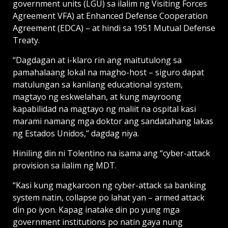
government units (LGU) sa ilalim ng Visiting Forces
Agreement VFA) at Enhanced Defense Cooperation
Agreement (EDCA) – at hindi sa 1951 Mutual Defense
Treaty.
“Dagdagan at i-klaro rin ang maitutulong sa
pamahalaang lokal na magho-host – siguro dapat
matulungan sa kanilang educational system,
magtayo ng eskwelahan, at kung mayroong
kapabilidad na magtayo ng maliit na ospital kasi
marami namang mga doktor ang sandatahang lakas
ng Estados Unidos,’’ dagdag niya.
Hiniling din ni Tolentino na isama ang “cyber-attack
provision sa ilalim ng MDT.
“Kasi kung magkaroon ng cyber-attack sa banking
system natin, collapse po lahat yan – armed attack
din po iyon. Kapag inatake din po yung mga
government institutions po natin gaya nung