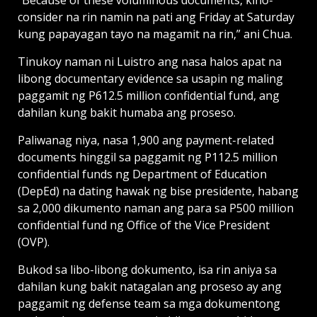
consider na rin namin na pati ang Friday at Saturday
kung papayagan tayo na magamit na rin,” ani Chua.
Tinukoy naman ni Luistro ang nasa halos apat na
libong documentary evidence sa usapin ng maling
paggamit ng P612.5 million confidential fund, ang
dahilan kung bakit humaba ang proseso.
Paliwanag niya, nasa 1,900 ang payment-related
documents hinggil sa paggamit ng P112.5 million
confidential funds ng Department of Education
(DepEd) na dating hawak ng bise presidente, habang
sa 2,000 dikumento naman ang para sa P500 million
confidential fund ng Office of the Vice President
(OVP).
Bukod sa libo-libong dokumento, isa rin aniya sa
dahilan kung bakit natagalan ang proseso ay ang
paggamit ng defense team sa mga dokumentong