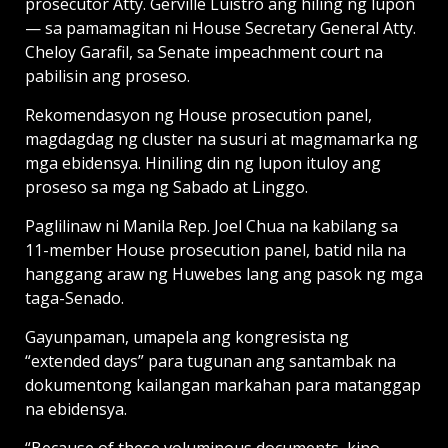
prosecutor Atty. Gerville Luistro ang hiling ng lupon
— sa pamamagitan ni House Secretary General Atty.
Cheloy Garafil, sa Senate impeachment court na
pabilisin ang proseso.
Rekomendasyon ng House prosecution panel,
magdagdag ng cluster na susuri at magmamarka ng
mga ebidensya. Hiniling din ng lupon ituloy ang
proseso sa mga ng Sabado at Linggo.
Paglilinaw ni Manila Rep. Joel Chua na kabilang sa
11-member House prosecution panel, batid nila na
hanggang araw ng Huwebes lang ang pasok ng mga
taga-Senado.
Gayunpaman, umapela ang kongresista ng
“extended days” para tugunan ang santambak na
dokumentong kailangan markahan para matanggap
na ebidensya.
“Because of these voluminous documents, kino-