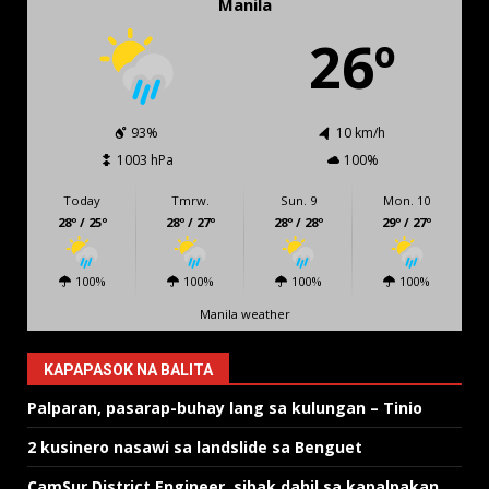
Manila
26º
93%
10 km/h
1003 hPa
100%
Today
Tmrw.
Sun. 9
Mon. 10
28º / 25º
28º / 27º
28º / 28º
29º / 27º
100%
100%
100%
100%
Manila weather
KAPAPASOK NA BALITA
Palparan, pasarap-buhay lang sa kulungan – Tinio
2 kusinero nasawi sa landslide sa Benguet
CamSur District Engineer, sibak dahil sa kapalpakan