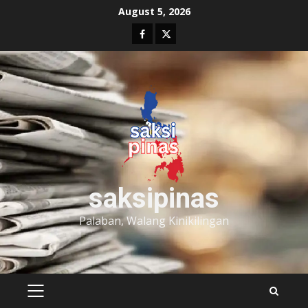
Skip
August 5, 2026
to
Facebook
Twitter
content
saksipinas
Palaban, Walang Kinikilingan
PRIMARY