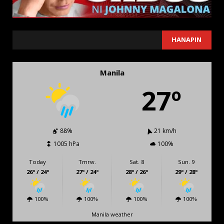
SEARCH
HANAPIN
Manila
27º
88%
21 km/h
1005 hPa
100%
Today
Tmrw.
Sat. 8
Sun. 9
26º / 24º
27º / 24º
28º / 26º
29º / 28º
100%
100%
100%
100%
Manila weather