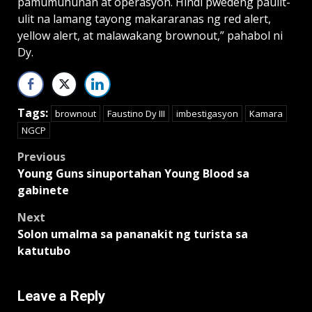
pamumuhunan at operasyon. Hindi pwedeng paulit-
ulit na lamang tayong makararanas ng red alert,
yellow alert, at malawakang brownout,” pahabol ni
Dy.
Tags:
brownout
Faustino Dy III
imbestigasyon
Kamara
NGCP
Post
Previous
Young Guns sinuportahan Young Blood sa
navigation
gabinete
Next
Solon umalma sa pananakit ng turista sa
katutubo
Leave a Reply