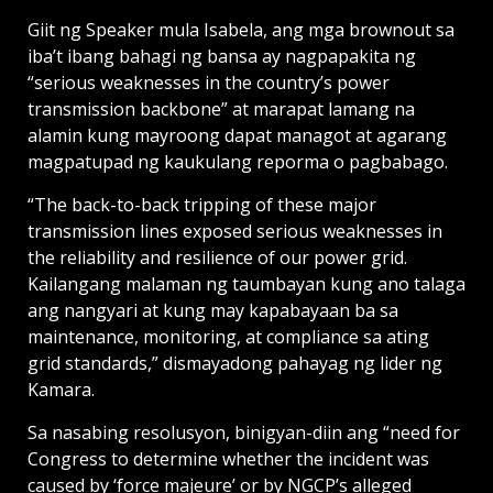
Giit ng Speaker mula Isabela, ang mga brownout sa
iba’t ibang bahagi ng bansa ay nagpapakita ng
“serious weaknesses in the country’s power
transmission backbone” at marapat lamang na
alamin kung mayroong dapat managot at agarang
magpatupad ng kaukulang reporma o pagbabago.
“The back-to-back tripping of these major
transmission lines exposed serious weaknesses in
the reliability and resilience of our power grid.
Kailangang malaman ng taumbayan kung ano talaga
ang nangyari at kung may kapabayaan ba sa
maintenance, monitoring, at compliance sa ating
grid standards,” dismayadong pahayag ng lider ng
Kamara.
Sa nasabing resolusyon, binigyan-diin ang “need for
Congress to determine whether the incident was
caused by ‘force majeure’ or by NGCP’s alleged