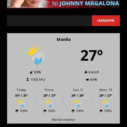
SEARCH
HANAPIN
Manila
27º
89%
6 km/h
1005 hPa
84%
Today
Tmrw.
Sun. 9
Mon. 10
30º / 25º
29º / 27º
29º / 28º
29º / 27º
100%
100%
100%
100%
Manila weather