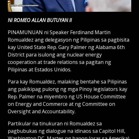
Ni ROMEO ALLAN BUTUYAN II
PINAMUNUAN ni Speaker Ferdinand Martin
Romualdez ang delegasyon ng Pilipinas sa pagbisita
kay United State Rep. Gary Palmer ng Alabama 6th
District para isulong ang nuclear energy
cooperation at trade relations sa pagitan ng
Pilipinas at Estados Unidos.
Para kay Romualdez, malaking bentahe sa Pilipinas
ang pakikipag pulong ng mga Pinoy legislators kay
Rep. Palmer na miyembro ng US House Committee
on Energy and Commerce at ng Committee on
Oversight and Accountability.
Partikular na tinukuran ni Romualdez sa
pagbubukas ng dialogue na idinaos sa Capitol Hill,
Washington DC, Martes ng hapon (oras sa Amerika),