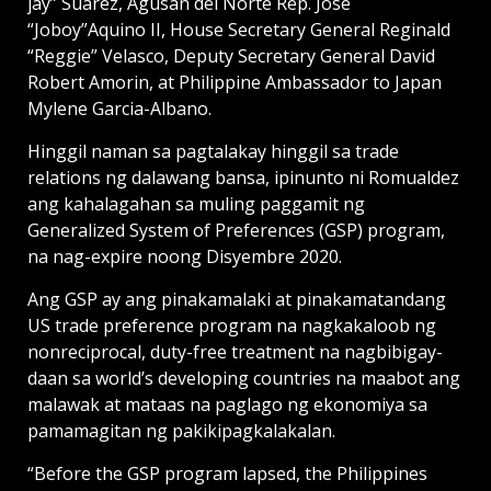
jay” Suarez, Agusan del Norte Rep. Jose
“Joboy”Aquino II, House Secretary General Reginald
“Reggie” Velasco, Deputy Secretary General David
Robert Amorin, at Philippine Ambassador to Japan
Mylene Garcia-Albano.
Hinggil naman sa pagtalakay hinggil sa trade
relations ng dalawang bansa, ipinunto ni Romualdez
ang kahalagahan sa muling paggamit ng
Generalized System of Preferences (GSP) program,
na nag-expire noong Disyembre 2020.
Ang GSP ay ang pinakamalaki at pinakamatandang
US trade preference program na nagkakaloob ng
nonreciprocal, duty-free treatment na nagbibigay-
daan sa world’s developing countries na maabot ang
malawak at mataas na paglago ng ekonomiya sa
pamamagitan ng pakikipagkalakalan.
“Before the GSP program lapsed, the Philippines