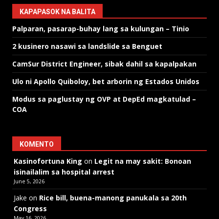
KAPAPASOK NA BALITA
Palparan, pasarap-buhay lang sa kulungan – Tinio
2 kusinero nasawi sa landslide sa Benguet
CamSur District Engineer, sibak dahil sa kapalpakan
Ulo ni Apollo Quiboloy, bet arborin ng Estados Unidos
Modus sa paglustay ng OVP at DepEd magkatulad –
COA
KOMENTO
Kasinofortuna King
on
Legit na may sakit: Bonoan
isinailalim sa hospital arrest
June 5, 2026
Jake
on
Rice bill, buena-manong panukala sa 20th
Congress
May 16, 2026