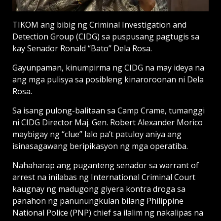
TIKOM ang bibig ng Criminal Investigation and
Detection Group (CIDG) sa puspusang pagtugis sa
kay Senador Ronald “Bato” Dela Rosa.
Gayunpaman, kinumpirma ng CIDG na may ideya na
ang mga pulisya sa posibleng kinaroroonan ni Dela
Rosa.
Sa isang pulong-balitaan sa Camp Crame, tumanggi
ni CIDG Director Maj. Gen. Robert Alexander Morico
maybigay ng “clue” lalo pa’t patuloy aniya ang
isinasagawang beripikasyon ng mga operatiba.
Nahaharap ang puganteng senador sa warrant of
arrest na inilabas ng International Criminal Court
kaugnay ng madugong giyera kontra droga sa
panahon ng panunungkulan bilang Philippine
National Police (PNP) chief sa ilalim ng nakalipas na