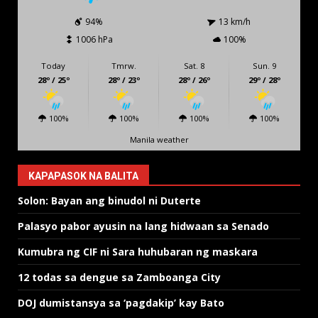
94%
13 km/h
1006 hPa
100%
Today
Tmrw.
Sat. 8
Sun. 9
28º / 25º
28º / 23º
28º / 26º
29º / 28º
100%
100%
100%
100%
Manila weather
KAPAPASOK NA BALITA
Solon: Bayan ang binudol ni Duterte
Palasyo pabor ayusin na lang hidwaan sa Senado
Kumubra ng CIF ni Sara huhubaran ng maskara
12 todas sa dengue sa Zamboanga City
DOJ dumistansya sa ‘pagdakip’ kay Bato