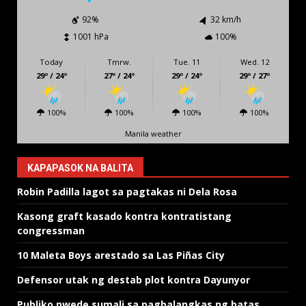
92%
32 km/h
1001 hPa
100%
Today
Tmrw.
Tue. 11
Wed. 12
29º / 24º
27º / 24º
29º / 24º
29º / 27º
100%
100%
100%
100%
Manila weather
KAPAPASOK NA BALITA
Robin Padilla lagot sa pagtakas ni Dela Rosa
Kasong graft kasado kontra kontratistang
congressman
10 Maleta Boys arestado sa Las Piñas City
Defensor utak ng destab plot kontra Dayunyor
Publiko pwede sumali sa pagbalangkas ng batas