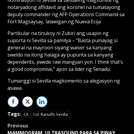
nominasyon ni Sevilla sa sandaling magsumite ng
notaryadong affidavit ang koronel na tumatayong
deputy commander ng AFP Operations Command sa
Fort Magsaysay, lalawigan ng Nueva Ecija.
Partikular na tinukoy ni Zubiri ang usapin ng
suporta ni Sevilla sa pamilya – “Basta pumayag si
general na mayroon siyang waiver sa kanyang
sweldo na itong halaga ay pupunta sa kanyang
dependents, pwede raw mangyari yon. I think that’s
a good compromise,” ayon sa lider ng Senado.
Tumanggi si Sevilla magkomento sa alegasyon ng
asawa.
Tags:
CA
Col. Ranulfo Sevilla
Post
Previous
MAMMOGRAM, ULTRASOUND PARA SA PINAY,