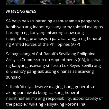
Ni ESTONG REYES
SA halip na katuparan ng asam-asam na pangarap,
kahihiyan ang inabot ng isang army colonel matapos
harangin ng kanyang mismong asawa ang
napipintong promosyon para sa ranggo ng heneral
ng Armed Forces of the Philippines (AFP)
Sa pagsalang ni Col. Ranulfo Sevilla ng Philippine
Army sa Commission on Appointments (CA), inilahad
ng kanyang asawang si Tessa Luz Reyes-Sevilla ang
di umano’y pang-aabusong dinanas sa asawang
sundalo.
“I think ‘di niya deserve maging isang general sa
aking paniniwala kung isa kang heneral
naiintindihan mo ang responsibility, accoun­tability of
the people,” wika ng kabiyak ng koronel na