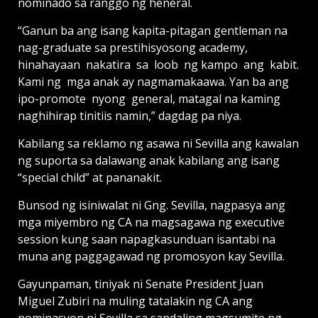
nominado sa ranggo ng heneral.
“Ganun ba ang isang kapita-pitagan gentleman na
nag-gra­duate sa prestihisyosong academy,
hinahayaan nakatira sa loob ng kampo ang kabit.
Kami ng mga anak ay nagmamakaawa. Yan ba ang
ipo-promote nyong general, matagal na kaming
naghihirap tinitiis namin,” dagdag pa niya.
Kabilang sa reklamo ng asawa ni Sevilla ang kawalan
ng suporta sa dalawang anak kabilang ang isang
“special child” at pananakit.
Bunsod ng isiniwalat ni Gng. Sevilla, nagpasya ang
mga miyembro ng CA na magsagawa ng executive
session kung saan napagkasunduan isantabi na
muna ang paggagawad ng promosyon kay Sevilla.
Gayunpaman, tiniyak ni Senate President Juan
Miguel Zubiri na muling tatalakin ng CA ang