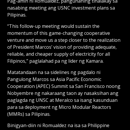
Pag-amin ni Romualdez, pangunahing tinalakay sa
nasabing meeting ang USNC investment plans sa
Pilipinas.
“This follow-up meeting would sustain the
momentum of this game-changing cooperative
venture and move us a step closer to the realization
of President Marcos’ vision of providing adequate,
reliable, and cheaper supply of electricity for all
Filipinos,” paglalahad pa ng lider ng Kamara.
Matatandaan na sa sidelines ng pagdalo ni
Pangulong Marcos sa Asia Pacific Economic
Cooperation (APEC) Summit sa San Francisco noong
Nobyembre ng nakaraang taon ay nasaksihan ang
paglagda ng UNSC at Meralco sa isang kasunduan
para sa deployment ng Micro Modular Reactors
(MMRs) sa Pilipinas.
Binigyan-diin ni Romualdez na isa sa Philippine