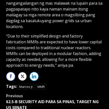
nangangailangan ng mas malawak na lupain para sa
pagpapatayo nito kaya naman mainam itong
mailagay sa mga remote area o magsilbing pang
dagdag sa kasalukuyang power grids sa urban
locations.
“Due to their simplified design and factory
fabrication MMRs are expected to have lower capital
costs compared to traditional nuclear reactors.
MMRs can be deployed in a modular fashion, adding
capacity as needed, allowing for a more flexible
approach to energy needs,” aniya pa.
Tags:
Marcos Jr.
MMR
Post
Previous
$2.5-B SECURITY AID PARA SA PINAS, TARGET NG
navigation
US SENATE