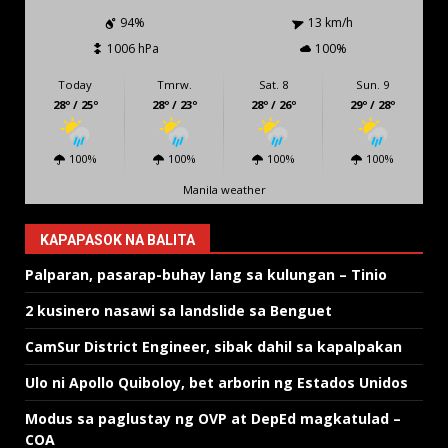
94%
13 km/h
1006 hPa
100%
Today
Tmrw.
Sat. 8
Sun. 9
28º / 25º
28º / 23º
28º / 26º
29º / 28º
100%
100%
100%
100%
Manila weather
KAPAPASOK NA BALITA
Palparan, pasarap-buhay lang sa kulungan – Tinio
2 kusinero nasawi sa landslide sa Benguet
CamSur District Engineer, sibak dahil sa kapalpakan
Ulo ni Apollo Quiboloy, bet arborin ng Estados Unidos
Modus sa paglustay ng OVP at DepEd magkatulad –
COA