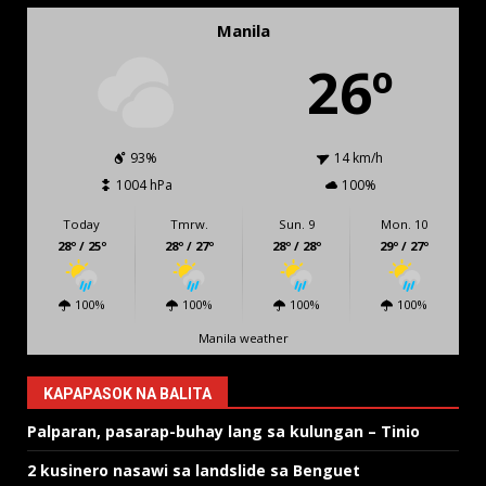
Manila
26º
93%
14 km/h
1004 hPa
100%
Today
Tmrw.
Sun. 9
Mon. 10
28º / 25º
28º / 27º
28º / 28º
29º / 27º
100%
100%
100%
100%
Manila weather
KAPAPASOK NA BALITA
Palparan, pasarap-buhay lang sa kulungan – Tinio
2 kusinero nasawi sa landslide sa Benguet