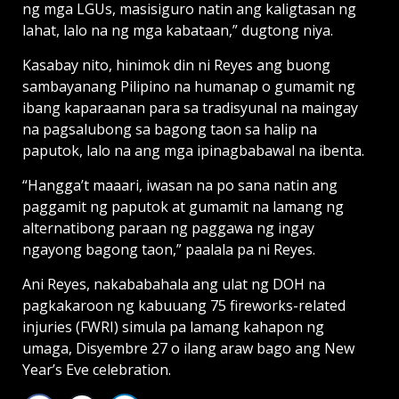
ng mga LGUs, masisiguro natin ang kaligtasan ng
lahat, lalo na ng mga kabataan,” dugtong niya.
Kasabay nito, hinimok din ni Reyes ang buong
sambayanang Pilipino na humanap o gumamit ng
ibang kaparaanan para sa tradisyunal na maingay
na pagsalubong sa bagong taon sa halip na
paputok, lalo na ang mga ipinagbabawal na ibenta.
“Hangga’t maaari, iwasan na po sana natin ang
paggamit ng paputok at gumamit na lamang ng
alternatibong paraan ng paggawa ng ingay
ngayong bagong taon,” paalala pa ni Reyes.
Ani Reyes, nakababahala ang ulat ng DOH na
pagkakaroon ng kabuuang 75 fireworks-related
injuries (FWRI) simula pa lamang kahapon ng
umaga, Disyembre 27 o ilang araw bago ang New
Year’s Eve celebration.