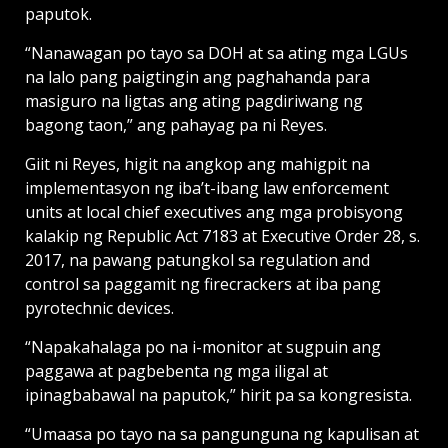
paputok.
“Nanawagan po tayo sa DOH at sa ating mga LGUs
na lalo pang paigtingin ang paghahanda para
masiguro na ligtas ang ating pagdiriwang ng
bagong taon,” ang pahayag pa ni Reyes.
Giit ni Reyes, higit na angkop ang mahigpit na
implementasyon ng iba’t-ibang law enforcement
units at local chief executives ang mga probisyong
kalakip ng Republic Act 7183 at Executive Order 28, s.
2017, na pawang patungkol sa regulation and
control sa paggamit ng firecrackers at iba pang
pyrotechnic devices.
“Napakahalaga po na i-monitor at sugpuin ang
paggawa at pagbebenta ng mga iligal at
ipinagbabawal na paputok,” hirit pa sa kongresista.
“Umaasa po tayo na sa pangunguna ng kapulisan at