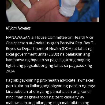
Ni Jam Navales
NANAWAGAN si House Committee on Health Vice
Chairperson at AnaKalusugan Partylist Rep. Ray T.
Reyes sa Department of Health (DOH) at lahat ng
local government units (LGUs) na palakasin ang
kampanya ng mga ito sa pagsisigurong maging
ligtas ang pagsalubong ng lahat sa pagpasok ng
2024.
Pagbibigay-diin ng pro-health advocate lawmaker,
partikular na kailangang bigyan ng pansin ng mga
kinauukulan ahensya ng pamahalaan ang kundi
hindi man pagkakaroon ng ‘zero casualty’ ay
mabawasan ang bilang ng mga mabibiktima ng