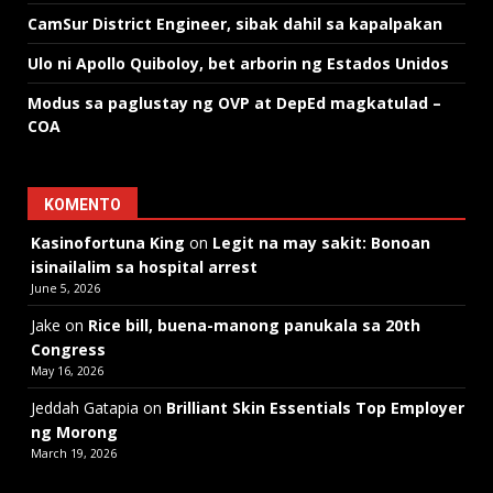
CamSur District Engineer, sibak dahil sa kapalpakan
Ulo ni Apollo Quiboloy, bet arborin ng Estados Unidos
Modus sa paglustay ng OVP at DepEd magkatulad –
COA
KOMENTO
Kasinofortuna King
on
Legit na may sakit: Bonoan
isinailalim sa hospital arrest
June 5, 2026
Jake
on
Rice bill, buena-manong panukala sa 20th
Congress
May 16, 2026
Jeddah Gatapia
on
Brilliant Skin Essentials Top Employer
ng Morong
March 19, 2026