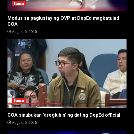
Bansa
Modus sa paglustay ng OVP at DepEd magkatulad –
COA
August 6, 2026
Bansa
COA sinubukan ‘aregluhin’ ng dating DepEd official
August 6, 2026