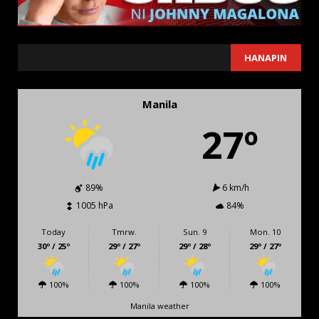
SEARCH
HANAPIN
Manila
27º
89%
6 km/h
1005 hPa
84%
Today
Tmrw.
Sun. 9
Mon. 10
30º / 25º
29º / 27º
29º / 28º
29º / 27º
100%
100%
100%
100%
Manila weather