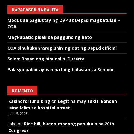
KAPAPASOK NA BALITA
Modus sa paglustay ng OVP at DepEd magkatulad –
COA
Magkapatid pisak sa pagguho ng bato
COA sinubukan ‘aregluhin’ ng dating DepEd official
Solon: Bayan ang binudol ni Duterte
Palasyo pabor ayusin na lang hidwaan sa Senado
KOMENTO
Kasinofortuna King
on
Legit na may sakit: Bonoan
isinailalim sa hospital arrest
June 5, 2026
Jake
on
Rice bill, buena-manong panukala sa 20th
Congress