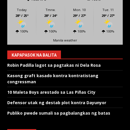
Today
Tmrw.
Mon. 10
Tue. 11
28º / 25º
28º / 24º
29º / 27º
29º / 27º
100%
100%
100%
100%
Manila weather
KAPAPASOK NA BALITA
Robin Padilla lagot sa pagtakas ni Dela Rosa
Kasong graft kasado kontra kontratistang
congressman
10 Maleta Boys arestado sa Las Piñas City
Defensor utak ng destab plot kontra Dayunyor
Publiko pwede sumali sa pagbalangkas ng batas