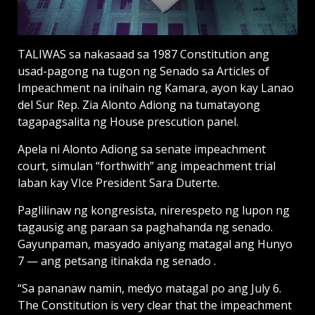
TALIWAS sa nakasaad sa 1987 Constitution ang
usad-pagong na tugon ng Senado sa Articles of
Impeachment na inihain ng Kamara, ayon kay Lanao
del Sur Rep. Zia Alonto Adiong na tumatayong
tagapagsalita ng House prescution panel.
Apela ni Alonto Adiong sa senate impeachment
court, simulan “forthwith” ang impeachment trial
laban kay VIce President Sara Duterte.
Paglilinaw ng kongresista, nirerespeto ng lupon ng
tagausig ang paraan sa paghahanda ng senado.
Gayunpaman, masyado aniyang matagal ang Hunyo
7 — ang petsang itinakda ng senado .
“Sa pananaw namin, medyo matagal po ang July 6.
The Constitution is very clear that the impeachment