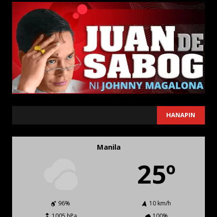
SEARCH
HANAPIN
Manila
25º
96%
10 km/h
1005 hPa
100%