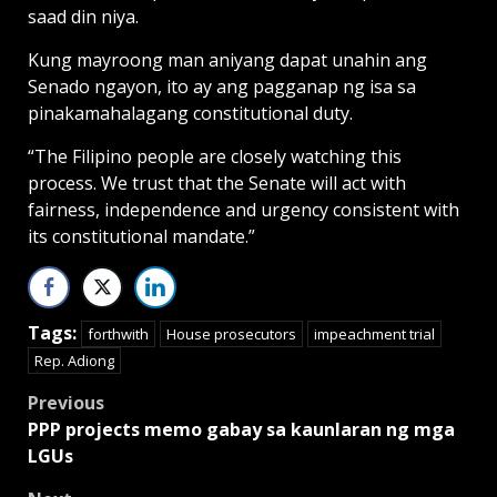
saad din niya.
Kung mayroong man aniyang dapat unahin ang
Senado ngayon, ito ay ang pagganap ng isa sa
pinakamahalagang constitutional duty.
“The Filipino people are closely watching this
process. We trust that the Senate will act with
fairness, independence and urgency consistent with
its constitutional mandate.”
Tags:
forthwith
House prosecutors
impeachment trial
Rep. Adiong
Post
Previous
PPP projects memo gabay sa kaunlaran ng mga
navigation
LGUs