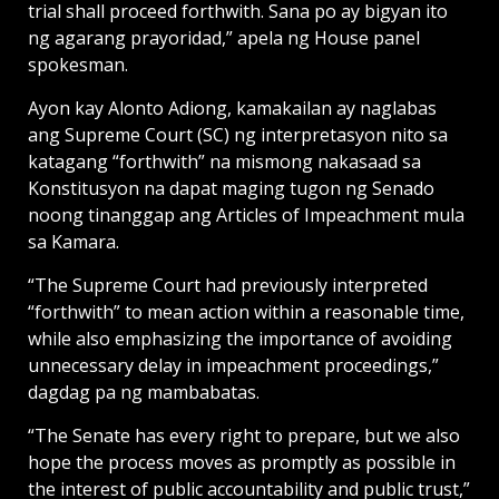
trial shall proceed forthwith. Sana po ay bigyan ito
ng agarang prayoridad,” apela ng House panel
spokesman.
Ayon kay Alonto Adiong, kamakailan ay naglabas
ang Supreme Court (SC) ng interpretasyon nito sa
katagang “forthwith” na mismong nakasaad sa
Konstitusyon na dapat maging tugon ng Senado
noong tinanggap ang Articles of Impeachment mula
sa Kamara.
“The Supreme Court had previously interpreted
“forthwith” to mean action within a reasonable time,
while also emphasizing the importance of avoiding
unnecessary delay in impeachment proceedings,”
dagdag pa ng mambabatas.
“The Senate has every right to prepare, but we also
hope the process moves as promptly as possible in
the interest of public accountability and public trust,”