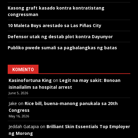
Kasong graft kasado kontra kontratistang
congressman
10 Maleta Boys arestado sa Las Piñas City
Defensor utak ng destab plot kontra Dayunyor
Publiko pwede sumali sa pagbalangkas ng batas
KOMENTO
Kasinofortuna King
on
Legit na may sakit: Bonoan
isinailalim sa hospital arrest
June 5, 2026
Jake
on
Rice bill, buena-manong panukala sa 20th
Congress
May 16, 2026
Jeddah Gatapia
on
Brilliant Skin Essentials Top Employer
ng Morong