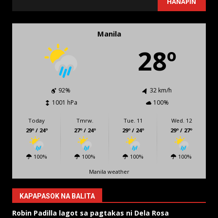
HANAPIN
Manila
28º
92%
32 km/h
1001 hPa
100%
Today
Tmrw.
Tue. 11
Wed. 12
29º / 24º
27º / 24º
29º / 24º
29º / 27º
100%
100%
100%
100%
Manila weather
KAPAPASOK NA BALITA
Robin Padilla lagot sa pagtakas ni Dela Rosa