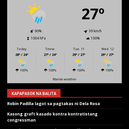
27º
90%
39 km/h
1004 hPa
100%
Today
Tmrw.
Tue. 11
Wed. 12
28º / 24º
27º / 24º
29º / 27º
29º / 27º
100%
100%
100%
100%
Manila weather
KAPAPASOK NA BALITA
Robin Padilla lagot sa pagtakas ni Dela Rosa
Kasong graft kasado kontra kontratistang
congressman