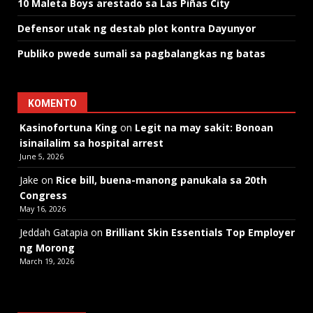
10 Maleta Boys arestado sa Las Piñas City
Defensor utak ng destab plot kontra Dayunyor
Publiko pwede sumali sa pagbalangkas ng batas
KOMENTO
Kasinofortuna King
on
Legit na may sakit: Bonoan
isinailalim sa hospital arrest
June 5, 2026
Jake
on
Rice bill, buena-manong panukala sa 20th
Congress
May 16, 2026
Jeddah Gatapia
on
Brilliant Skin Essentials Top Employer
ng Morong
March 19, 2026