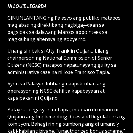
NI LOUIE LEGARDA
GINUNLANTANG ng Palasyo ang publiko matapos
maglabas ng direktibang nagbigay-daan sa
pagsibak sa dalawang Marcos appointees sa
magkaibang ahensya ng gobyerno.
Unang sinibak si Atty. Franklin Quijano bilang
chairperson ng National Commission of Senior
Citizens (NCSC) matapos napatunayang guilty sa
administrative case na ni Jose Francisco Tapia.
Ayon sa Palasyo, lubhang naapektuhan ang
operasyon ng NCSC dahil sa kapabayaan at
kapalpakan ni Quijano.
Batay sa alegasyon ni Tapia, inupuan di umano ni
Quijano ang Implementing Rules and Regulations ng
komisyon. Bahagi rin ng sumbong ang di umano’y
kabi-kabilang biyahe, “unauthorized bonus scheme,”