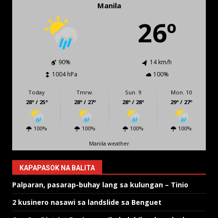
Manila
26º
90%
14 km/h
1004 hPa
100%
Today
Tmrw.
Sun. 9
Mon. 10
28º / 25º
28º / 27º
28º / 28º
29º / 27º
100%
100%
100%
100%
Manila weather
KAPAPASOK NA BALITA
Palparan, pasarap-buhay lang sa kulungan – Tinio
2 kusinero nasawi sa landslide sa Benguet