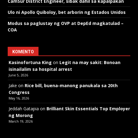
CamSur District Engineer, sibak dahil sa kapalpakan
Ulo ni Apollo Quiboloy, bet arborin ng Estados Unidos
Modus sa paglustay ng OVP at DepEd magkatulad –
COA
KOMENTO
Kasinofortuna King
on
Legit na may sakit: Bonoan
isinailalim sa hospital arrest
June 5, 2026
Jake
on
Rice bill, buena-manong panukala sa 20th
Congress
May 16, 2026
Jeddah Gatapia
on
Brilliant Skin Essentials Top Employer
ng Morong
March 19, 2026