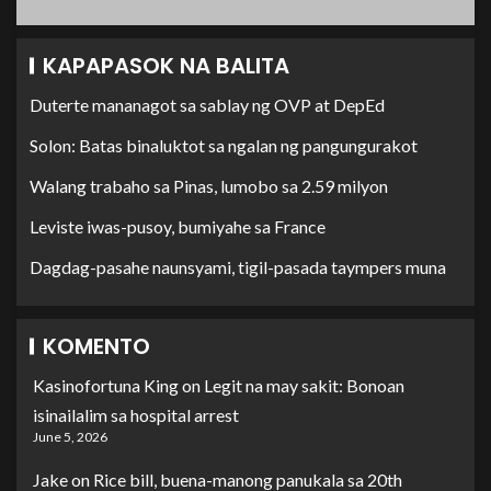
KAPAPASOK NA BALITA
Duterte mananagot sa sablay ng OVP at DepEd
Solon: Batas binaluktot sa ngalan ng pangungurakot
Walang trabaho sa Pinas, lumobo sa 2.59 milyon
Leviste iwas-pusoy, bumiyahe sa France
Dagdag-pasahe naunsyami, tigil-pasada taympers muna
KOMENTO
Kasinofortuna King
on
Legit na may sakit: Bonoan
isinailalim sa hospital arrest
June 5, 2026
Jake
on
Rice bill, buena-manong panukala sa 20th