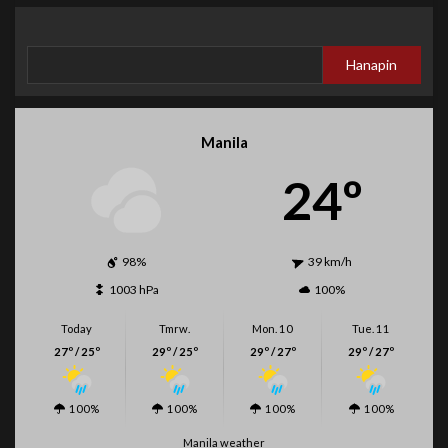
SEARCH
Hanapin
Manila
24º
98%
39 km/h
1003 hPa
100%
Today
Tmrw.
Mon. 10
Tue. 11
27º / 25º
29º / 25º
29º / 27º
29º / 27º
100%
100%
100%
100%
Manila weather