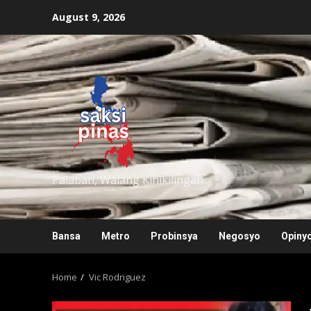
Skip
August 9, 2026
to
content
saksipinas
Palaban, Walang Kinikilingan
Bansa
Metro
Probinsya
Negosyo
Opiny
Home
Vic Rodriguez