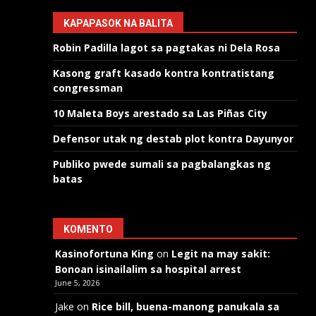
KAPAPASOK NA BALITA
Robin Padilla lagot sa pagtakas ni Dela Rosa
Kasong graft kasado kontra kontratistang
congressman
10 Maleta Boys arestado sa Las Piñas City
Defensor utak ng destab plot kontra Dayunyor
Publiko pwede sumali sa pagbalangkas ng
batas
KOMENTO
Kasinofortuna King
on
Legit na may sakit:
Bonoan isinailalim sa hospital arrest
June 5, 2026
Jake
on
Rice bill, buena-manong panukala sa