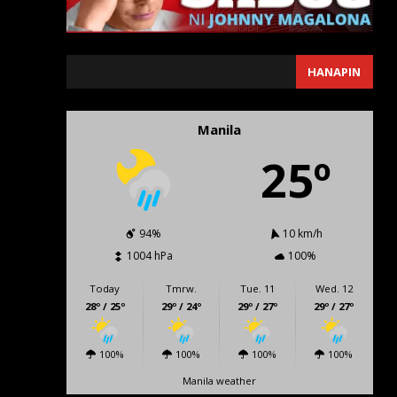
SEARCH
HANAPIN
Manila
25º
94%
10 km/h
1004 hPa
100%
Today
Tmrw.
Tue. 11
Wed. 12
28º / 25º
29º / 24º
29º / 27º
29º / 27º
100%
100%
100%
100%
Manila weather