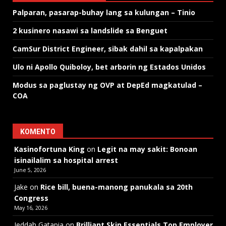
Palparan, pasarap-buhay lang sa kulungan – Tinio
2 kusinero nasawi sa landslide sa Benguet
CamSur District Engineer, sibak dahil sa kapalpakan
Ulo ni Apollo Quiboloy, bet arborin ng Estados Unidos
Modus sa paglustay ng OVP at DepEd magkatulad –
COA
KOMENTO
Kasinofortuna King
on
Legit na may sakit: Bonoan
isinailalim sa hospital arrest
June 5, 2026
Jake
on
Rice bill, buena-manong panukala sa 20th
Congress
May 16, 2026
Jeddah Gatapia
on
Brilliant Skin Essentials Top Employer