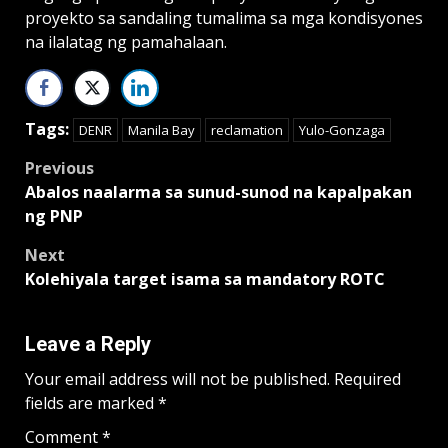
proyekto sa sandaling tumalima sa mga kondisyones
na ilalatag ng pamahalaan.
Tags:
DENR
Manila Bay
reclamation
Yulo-Gonzaga
Post
Previous
Abalos naalarma sa sunud-sunod na kapalpakan
navigation
ng PNP
Next
Kolehiyala target isama sa mandatory ROTC
Leave a Reply
Your email address will not be published.
Required
fields are marked
*
Comment
*