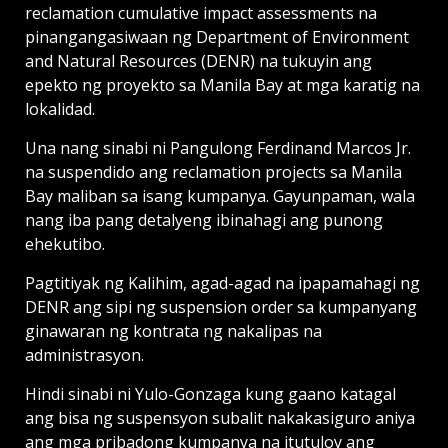
reclamation cumulative impact assessments na
pinangangasiwaan ng Department of Environment
and Natural Resources (DENR) na tukuyin ang
epekto ng proyekto sa Manila Bay at mga karatig na
lokalidad.
Una nang sinabi ni Pangulong Ferdinand Marcos Jr.
na suspendido ang reclamation projects sa Manila
Bay maliban sa isang kumpanya. Gayunpaman, wala
nang iba pang detalyeng ibinahagi ang punong
ehekutibo.
Pagtitiyak ng Kalihim, agad-agad na ipapamahagi ng
DENR ang sipi ng suspension order sa kumpanyang
ginawaran ng kontrata ng nakalipas na
administrasyon.
Hindi sinabi ni Yulo-Gonzaga kung gaano katagal
ang bisa ng suspensyon subalit nakakasiguro aniya
ang mga pribadong kumpanya na itutuloy ang