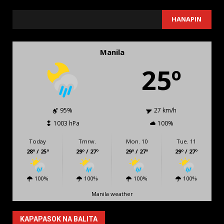
SEARCH
HANAPIN
Manila
25º
95%
27 km/h
1003 hPa
100%
Today
Tmrw.
Mon. 10
Tue. 11
28º / 25º
29º / 27º
29º / 27º
29º / 27º
100%
100%
100%
100%
Manila weather
KAPAPASOK NA BALITA