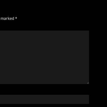
e marked
*