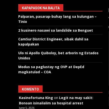
KAPAPASOK NA BALITA
Palparan, pasarap-buhay lang sa kulungan –
Tinio
2 kusinero nasawi sa landslide sa Benguet
CamSur District Engineer, sibak dahil sa
kapalpakan
Ulo ni Apollo Quiboloy, bet arborin ng Estados
Unidos
Modus sa paglustay ng OVP at DepEd
magkatulad – COA
KOMENTO
Kasinofortuna King
on
Legit na may sakit:
Bonoan isinailalim sa hospital arrest
June 5, 2026