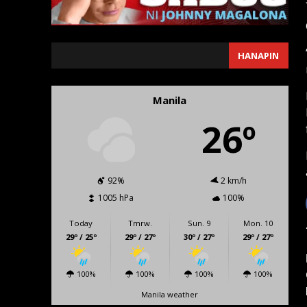
SEARCH
HANAPIN
Manila
26º
92%
2 km/h
1005 hPa
100%
Today
Tmrw.
Sun. 9
Mon. 10
29º / 25º
29º / 27º
30º / 27º
29º / 27º
100%
100%
100%
100%
Manila weather