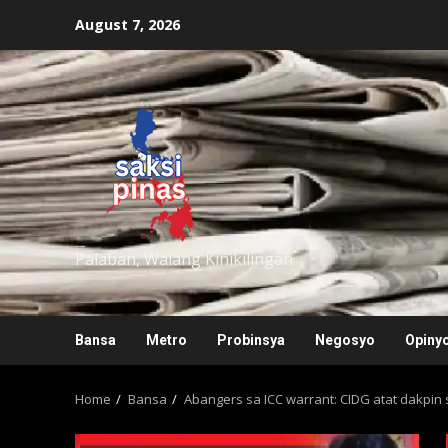
Skip
August 7, 2026
to
content
saksipinas
Palaban, Walang Kinikilingan
Bansa
Metro
Probinsya
Negosyo
Opiny
Home
Bansa
Abangers sa ICC warrant: CIDG atat dakpin 