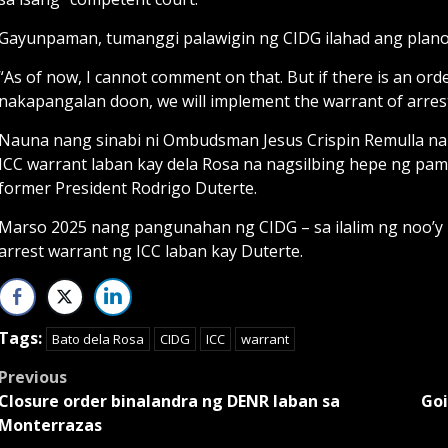
Gayunpaman, tumanggi palawigin ng CIDG ilahad ang plano
“As of now, I cannot comment on that. But if there is an o
nakapangalan doon, we will implement the warrant of arrest,
Nauna nang sinabi ni Ombudsman Jesus Crispin Remulla na 
ICC warrant laban kay dela Rosa na nagsilbing hepe ng pam
former President Rodrigo Duterte.
Marso 2025 nang pangunahan ng CIDG – sa ilalim ng noo’y
arrest warrant ng ICC laban kay Duterte.
Tags:
Bato dela Rosa
CIDG
ICC
warrant
Post
Previous
Closure order binalandra ng DENR laban sa
Goi
navigation
Monterrazas