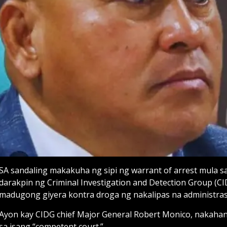
SA sandaling makakuha ng sipi ng warrant of arrest mula sa 
darakpin ng Criminal Investigation and Detection Group (C
madugong giyera kontra droga ng nakalipas na administra
Ayon kay CIDG chief Major General Robert Monico, nakah
sa isang “competent court.”