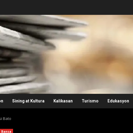
on
Sining at Kultura
Kalikasan
Turismo
Edukasyon
si Bato
Bansa