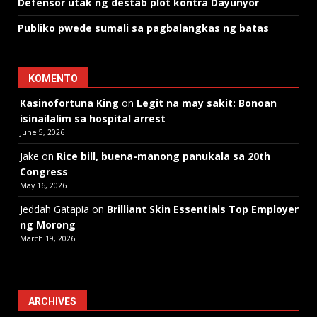
Defensor utak ng destab plot kontra Dayunyor
Publiko pwede sumali sa pagbalangkas ng batas
KOMENTO
Kasinofortuna King
on
Legit na may sakit: Bonoan
isinailalim sa hospital arrest
June 5, 2026
Jake
on
Rice bill, buena-manong panukala sa 20th
Congress
May 16, 2026
Jeddah Gatapia
on
Brilliant Skin Essentials Top Employer
ng Morong
March 19, 2026
ARCHIVES