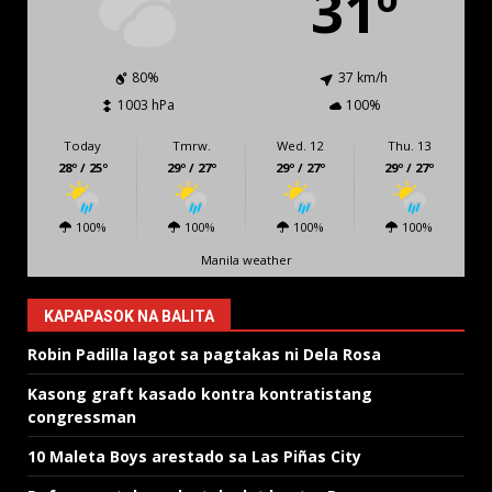
31º
80%
37 km/h
1003 hPa
100%
Today
Tmrw.
Wed. 12
Thu. 13
28º / 25º
29º / 27º
29º / 27º
29º / 27º
100%
100%
100%
100%
Manila weather
KAPAPASOK NA BALITA
Robin Padilla lagot sa pagtakas ni Dela Rosa
Kasong graft kasado kontra kontratistang
congressman
10 Maleta Boys arestado sa Las Piñas City