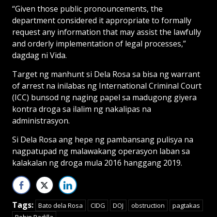
“Given those public pronouncements, the
department considered it appropriate to formally
request any information that may assist the lawfully
and orderly implementation of legal processes,”
dagdag ni Vida.
Target ng manhunt si Dela Rosa sa bisa ng warrant
of arrest na inilabas ng International Criminal Court
(ICC) bunsod ng naging papel sa madugong giyera
kontra droga sa ilalim ng nakalipas na
administrasyon.
Si Dela Rosa ang hepe ng pambansang pulisya na
nagpatupad ng malawakang operasyon laban sa
kalakalan ng droga mula 2016 hanggang 2019.
Tags:
Bato dela Rosa
CIDG
DOJ
obstruction
pagtakas
Robin Padilla