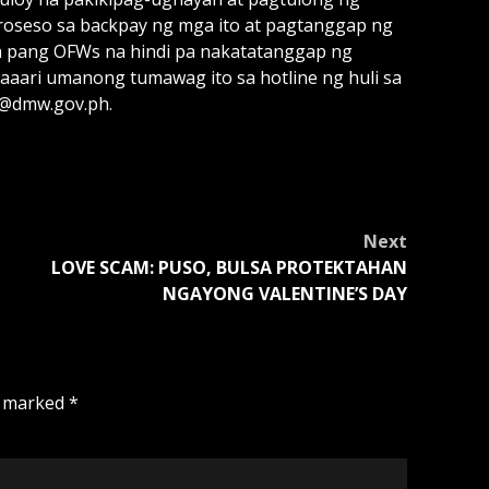
oseso sa backpay ng mga ito at pagtanggap ng
a pang OFWs na hindi pa nakatatanggap ng
ari umanong tumawag ito sa hotline ng huli sa
s@dmw.gov.ph.
Next
LOVE SCAM: PUSO, BULSA PROTEKTAHAN
NGAYONG VALENTINE’S DAY
e marked
*