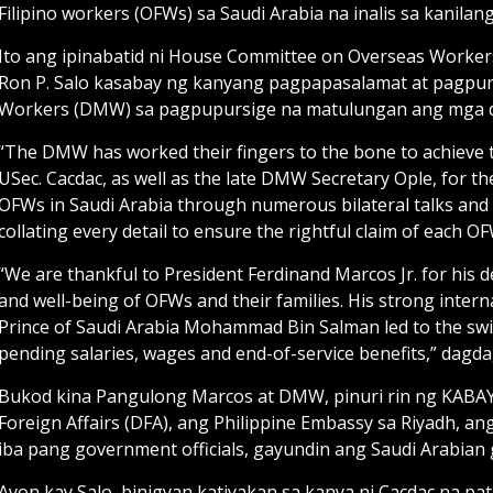
Filipino workers (OFWs) sa Saudi Arabia na inalis sa kanil
Ito ang ipinabatid ni House Committee on Overseas Workers
Ron P. Salo kasabay ng kanyang pagpapasalamat at pagpu
Workers (DMW) sa pagpupursige na matulungan ang mga da
“The DMW has worked their fingers to the bone to achieve 
USec. Cacdac, as well as the late DMW Secretary Ople, for the
OFWs in Saudi Arabia through numerous bilateral talks and
collating every detail to ensure the rightful claim of each
“We are thankful to President Ferdinand Marcos Jr. for his d
and well-being of OFWs and their families. His strong intern
Prince of Saudi Arabia Mohammad Bin Salman led to the swif
pending salaries, wages and end-of-service benefits,” dagdag
Bukod kina Pangulong Marcos at DMW, pinuri rin ng KABAY
Foreign Affairs (DFA), ang Philippine Embassy sa Riyadh, 
iba pang government officials, gayundin ang Saudi Arabian
Ayon kay Salo, binigyan katiyakan sa kanya ni Cacdac na p