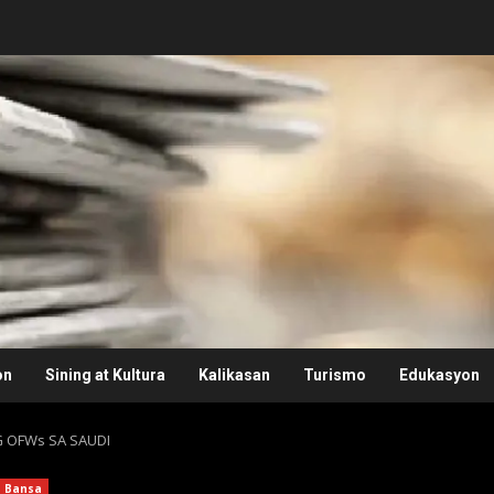
on
Sining at Kultura
Kalikasan
Turismo
Edukasyon
G OFWs SA SAUDI
Bansa