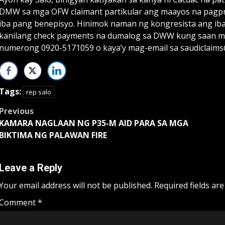
DMW sa mga OFW claimant partikular ang maayos na pagpr
iba pang benepisyo. Hinimok naman ng kongresista ang ib
kanilang check payments na dumalog sa DWW kung saan maa
numerong 0920-5171059 o kaya’y mag-email sa saudiclaim
Tags:
rep salo
Post
Previous
KAMARA NAGLAAN NG P35-M AID PARA SA MGA
navigation
BIKTIMA NG PALAWAN FIRE
Leave a Reply
Your email address will not be published.
Required fields ar
Comment
*