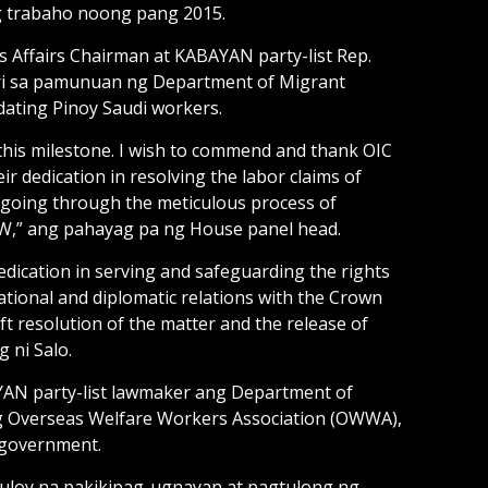
ang trabaho noong pang 2015.
 Affairs Chairman at KABAYAN party-list Rep.
ri sa pamunuan ng Department of Migrant
ting Pinoy Saudi workers.
this milestone. I wish to commend and thank OIC
ir dedication in resolving the labor claims of
 going through the meticulous process of
 OFW,” ang pahayag pa ng House panel head.
edication in serving and safeguarding the rights
ational and diplomatic relations with the Crown
t resolution of the matter and the release of
 ni Salo.
AN party-list lawmaker ang Department of
ang Overseas Welfare Workers Association (OWWA),
 government.
atuloy na pakikipag-ugnayan at pagtulong ng