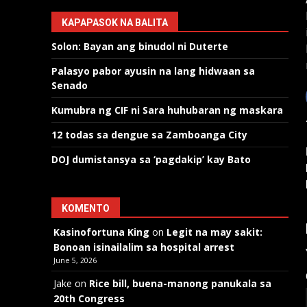
KAPAPASOK NA BALITA
Solon: Bayan ang binudol ni Duterte
Palasyo pabor ayusin na lang hidwaan sa
Senado
Kumubra ng CIF ni Sara huhubaran ng maskara
12 todas sa dengue sa Zamboanga City
DOJ dumistansya sa ‘pagdakip’ kay Bato
KOMENTO
Kasinofortuna King
on
Legit na may sakit:
Bonoan isinailalim sa hospital arrest
June 5, 2026
Jake
on
Rice bill, buena-manong panukala sa
20th Congress