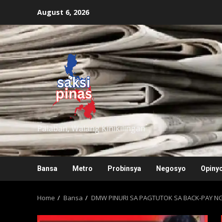
Skip
August 6, 2026
to
content
saksipinas
Palaban, Walang Kinikilingan
Bansa
Metro
Probinsya
Negosyo
Opiny
Home
Bansa
DMW PINURI SA PAGTUTOK SA BACK-PAY N