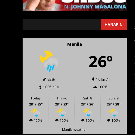
SEARCH
HANAPIN
Manila
26º
92%
16 km/h
1005 hPa
100%
Today
Tmrw.
Sat. 8
Sun. 9
28º / 25º
28º / 23º
28º / 26º
29º / 28º
100%
100%
100%
100%
Manila weather