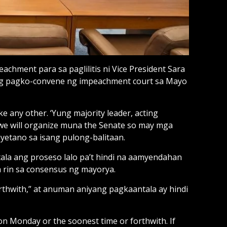
hment para sa paglilitis ni Vice President Sara
 ang pagko-convene ng impeachment court sa Mayo
ke any other. ‘Yung majority leader, acting
s we will organize muna the Senate so may mga
ayetano sa isang pulong-balitaan.
ala ang proseso lalo pa’t hindi na aamyendahan
 rin sa consensus ng mayorya.
rthwith,” at anuman aniyang pagkaantala ay hindi
n on Monday or the soonest time or forthwith. If