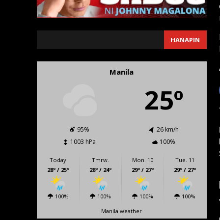
SEARCH
HANAPIN
Manila
25º
95%
26 km/h
1003 hPa
100%
Today
Tmrw.
Mon. 10
Tue. 11
28º / 25º
28º / 24º
29º / 27º
29º / 27º
100%
100%
100%
100%
Manila weather