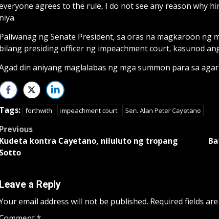
everyone agrees to the rule, I do not see any reason why
niya.
Paliwanag ng Senate President, sa oras na magkaroon ng
bilang presiding officer ng impeachment court, kasunod an
Agad din aniyang maglalabas ng mga summon para sa agar
Tags:
forthwith
impeachment court
Sen. Alan Peter Cayetano
Post
Previous
Kudeta kontra Cayetano, niluluto ng tropang
Ba
navigation
Sotto
Leave a Reply
Your email address will not be published.
Required fields ar
Comment
*