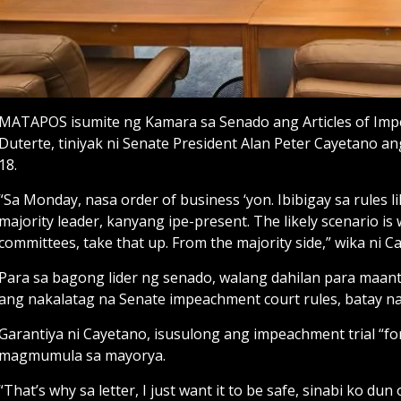
MATAPOS isumite ng Kamara sa Senado ang Articles of Impeac
Duterte, tiniyak ni Senate President Alan Peter Cayetano
18.
“Sa Monday, nasa order of business ‘yon. Ibibigay sa rules li
majority leader, kanyang ipe-present. The likely scenario i
committees, take that up. From the majority side,” wika ni C
Para sa bagong lider ng senado, walang dahilan para maant
ang nakalatag na Senate impeachment court rules, batay na
Garantiya ni Cayetano, isusulong ang impeachment trial “fo
magmumula sa mayorya.
“That’s why sa letter, I just want it to be safe, sinabi ko du