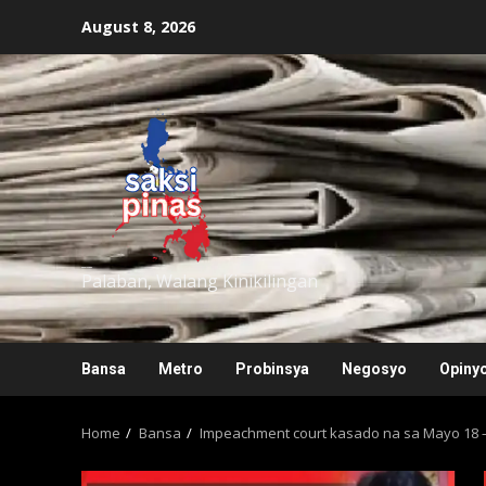
Skip
August 8, 2026
to
content
saksipinas
Palaban, Walang Kinikilingan
Bansa
Metro
Probinsya
Negosyo
Opiny
Home
Bansa
Impeachment court kasado na sa Mayo 18 