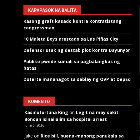
KAPAPASOK NA BALITA
Kasong graft kasado kontra kontratistang
congressman
10 Maleta Boys arestado sa Las Piñas City
Defensor utak ng destab plot kontra Dayunyor
Publiko pwede sumali sa pagbalangkas ng
batas
Duterte mananagot sa sablay ng OVP at DepEd
KOMENTO
Kasinofortuna King
on
Legit na may sakit:
Bonoan isinailalim sa hospital arrest
June 5, 2026
Jake
on
Rice bill, buena-manong panukala sa