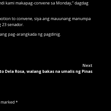
 hindi kami makapag-convene sa Monday,” dagdag
 motion to convene, siya ang mauunang manumpa
g 23 senador.
ang pag-arangkada ng pagdinig.
Next
to Dela Rosa, walang bakas na umalis ng Pinas
e marked
*