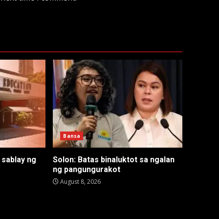
Bansa
 sablay ng
Solon: Batas binaluktot sa ngalan
ng pangungurakot
August 8, 2026