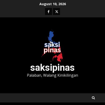
Skip
August 10, 2026
to
Facebook
Twitter
content
saksipinas
Palaban, Walang Kinikilingan