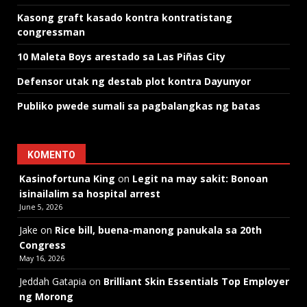
Kasong graft kasado kontra kontratistang
congressman
10 Maleta Boys arestado sa Las Piñas City
Defensor utak ng destab plot kontra Dayunyor
Publiko pwede sumali sa pagbalangkas ng batas
KOMENTO
Kasinofortuna King
on
Legit na may sakit: Bonoan
isinailalim sa hospital arrest
June 5, 2026
Jake
on
Rice bill, buena-manong panukala sa 20th
Congress
May 16, 2026
Jeddah Gatapia
on
Brilliant Skin Essentials Top Employer
ng Morong