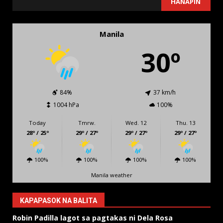
HANAPIN
Manila
30º
84%
37 km/h
1004 hPa
100%
Today
Tmrw.
Wed. 12
Thu. 13
28º / 25º
29º / 27º
29º / 27º
29º / 27º
100%
100%
100%
100%
Manila weather
KAPAPASOK NA BALITA
Robin Padilla lagot sa pagtakas ni Dela Rosa