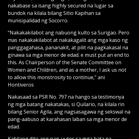
nakabase sa isang highly secured na lugar sa
bundok na kilala bilang Sitio Kapihan sa
munisipalidad ng Socorro.
“Nakakakilabot ang nabuong kulto sa Surigao. Pero
mas nakakakilabot at nakakagalit ang mga kaso ng
panggagahasa, pananakit, at pilit na pagkakasal na
ginawa sa mga menor de edad. e must put an end to
this. As Chairperson of the Senate Committee on
Women and Children, and as a mother, I ask us not
to allow this monstrosity to continue,” ani
Hontiveros
Nakasaad sa PSR No. 797 na hango sa testimonya
ng mga batang nakatakas, si Quilario, na kilala rin
bilang Senior Agila, ang nagsasagawa ng sekswal na
pang-aabuso at karahasan laban sa mga menor de
edad.
Kabilang dito ang pag-uutos sa mga bata na