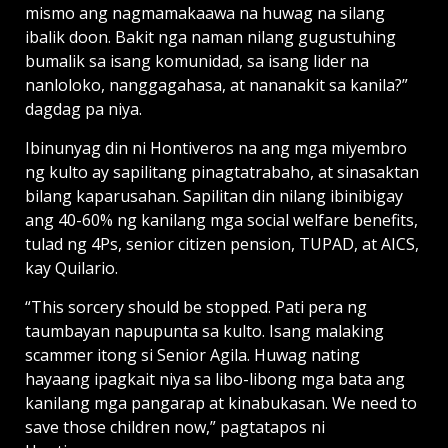
mismo ang nagmamakaawa na huwag na silang
ibalik doon. Bakit nga naman nilang gugustuhing
bumalik sa isang komunidad, sa isang lider na
nanloloko, nanggagahasa, at nananakit sa kanila?”
dagdag pa niya.
Ibinunyag din ni Hontiveros na ang mga miyembro
ng kulto ay sapilitang pinagtatrabaho, at sinasaktan
bilang kaparusahan. Sapilitan din nilang ibinibigay
ang 40-60% ng kanilang mga social welfare benefits,
tulad ng 4Ps, senior citizen pension, TUPAD, at AICS,
kay Quilario.
“This sorcery should be stopped. Pati pera ng
taumbayan napupunta sa kulto. Isang malaking
scammer itong si Senior Agila. Huwag nating
hayaang ipagkait niya sa libo-libong mga bata ang
kanilang mga pangarap at kinabukasan. We need to
save those children now,” pagtatapos ni