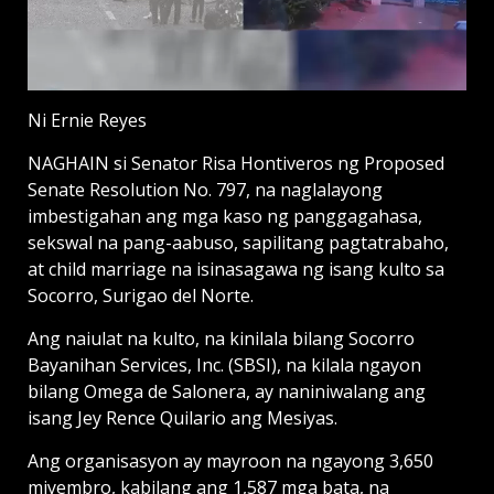
Ni Ernie Reyes
NAGHAIN si Senator Risa Hontiveros ng Proposed
Senate Resolution No. 797, na naglalayong
imbestigahan ang mga kaso ng panggagahasa,
sekswal na pang-aabuso, sapilitang pagtatrabaho,
at child marriage na isinasagawa ng isang kulto sa
Socorro, Surigao del Norte.
Ang naiulat na kulto, na kinilala bilang Socorro
Bayanihan Services, Inc. (SBSI), na kilala ngayon
bilang Omega de Salonera, ay naniniwalang ang
isang Jey Rence Quilario ang Mesiyas.
Ang organisasyon ay mayroon na ngayong 3,650
miyembro, kabilang ang 1,587 mga bata, na