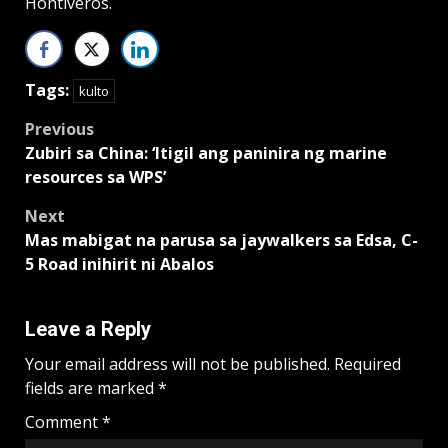
Hontiveros.
Tags:
kulto
Post
Previous
Zubiri sa China: ‘Itigil ang paninira ng marine
navigation
resources sa WPS’
Next
Mas mabigat na parusa sa jaywalkers sa Edsa, C-
5 Road inihirit ni Abalos
Leave a Reply
Your email address will not be published.
Required
fields are marked
*
Comment
*