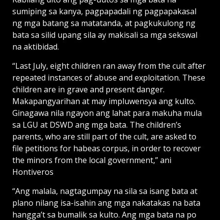
sumiping sa kanya, pagpapadali ng pagpapakasal
ng mga batang sa matatanda, at pagkukulong ng
bata sa silid upang sila ay makisali sa mga sekswal
na aktibidad.
“Last July, eight children ran away from the cult after
repeated instances of abuse and exploitation. These
children are in grave and present danger.
Makapangyarihan at may impluwensya ang kulto.
Ginagawa nila ngayon ang lahat para makuha mula
sa LGU at DSWD ang mga bata. The children’s
parents, who are still part of the cult, are asked to
file petitions for habeas corpus, in order to recover
the minors from the local government,” ani
Hontiveros
“Ang malala, nagtagumpay na sila sa isang bata at
plano nilang isa-isahin ang mga nakatakas na bata
hangga’t sa bumalik sa kulto. Ang mga bata na po