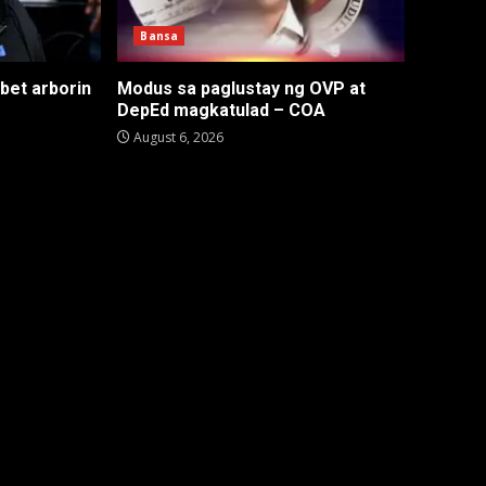
Bansa
 bet arborin
Modus sa paglustay ng OVP at
DepEd magkatulad – COA
August 6, 2026