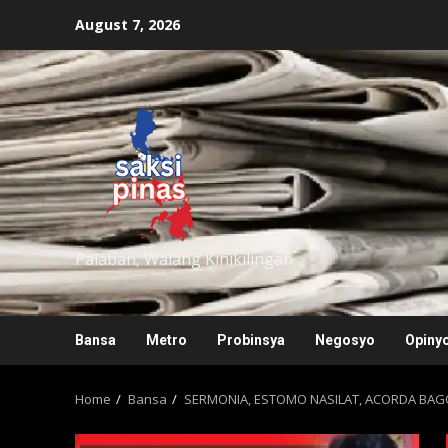
Skip
August 7, 2026
to
content
saksipinas
Palaban, Walang Kinikilingan
Bansa
Metro
Probinsya
Negosyo
Opiny
Home
Bansa
SERMONIA, ESTOMO NASILAT, ACORDA BAG