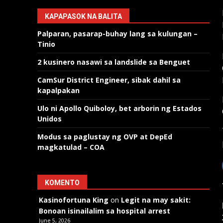
KAPAPASOK NA BALITA
Palparan, pasarap-buhay lang sa kulungan –
Tinio
2 kusinero nasawi sa landslide sa Benguet
CamSur District Engineer, sibak dahil sa
kapalpakan
Ulo ni Apollo Quiboloy, bet arborin ng Estados
Unidos
Modus sa paglustay ng OVP at DepEd
magkatulad – COA
KOMENTO
Kasinofortuna King
on
Legit na may sakit:
Bonoan isinailalim sa hospital arrest
June 5, 2026