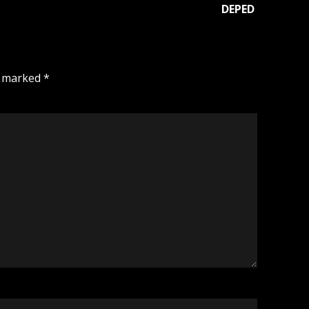
DEPED
e marked
*