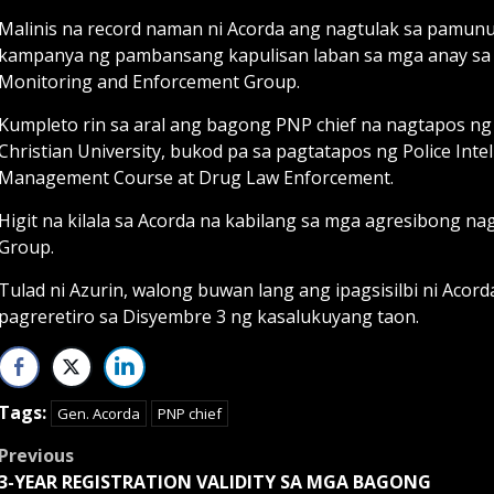
Malinis na record naman ni Acorda ang nagtulak sa pamun
kampanya ng pambansang kapulisan laban sa mga anay sa
Monitoring and Enforcement Group.
Kumpleto rin sa aral ang bagong PNP chief na nagtapos ng
Christian University, bukod pa sa pagtatapos ng Police Intel
Management Course at Drug Law Enforcement.
Higit na kilala sa Acorda na kabilang sa mga agresibong n
Group.
Tulad ni Azurin, walong buwan lang ang ipagsisilbi ni Acor
pagreretiro sa Disyembre 3 ng kasalukuyang taon.
Tags:
Gen. Acorda
PNP chief
Post
Previous
3-YEAR REGISTRATION VALIDITY SA MGA BAGONG