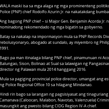
WALA maski isa sa mga alaga ng mga prominenteng politiko a
Police (PNP) chief Rodolfo Azurin Jr. na nakatakdang bumba
Ang bagong PNP chief – si Major Gen. Benjamin Acorda Jr. 
nominadong rekomendado ng mga bigatin sa gobyerno.
Batay sa nakalap na impormasyon mula sa PNP Records Divi
rebolusyonaryo, abogado at sundalo, ay miyembro ng Philip
1991.
Bago pa man itinalaga bilang PNP chief, pinamunuan ni Aco
Balungao, Sison, Bolinao at Sual sa lalawigan ng Pangasina
director ng Palawan mula 2014 hanggang 2016.
Mula sa pagiging provincial police director, umangat ang es
ng Police Regional Office 10 sa hilagang Mindanao.
Hindi rin bago sa larangan ng pagsisiyasat ang tinagurian
Camanava (Caloocan, Malabon, Navotas, Valenzuela) Crimin
masungkit ang pwesto bilang CIDG Region IV-A chief.