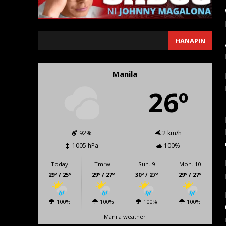
SEARCH
HANAPIN
Manila
26º
92%
2 km/h
1005 hPa
100%
Today
Tmrw.
Sun. 9
Mon. 10
29º / 25º
29º / 27º
30º / 27º
29º / 27º
100%
100%
100%
100%
Manila weather