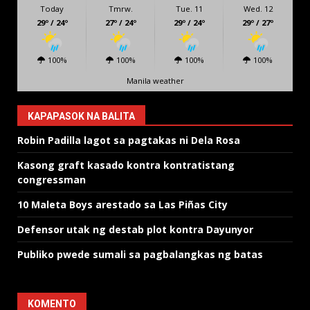
Today
Tmrw.
Tue. 11
Wed. 12
29º / 24º
27º / 24º
29º / 24º
29º / 27º
100%
100%
100%
100%
Manila weather
KAPAPASOK NA BALITA
Robin Padilla lagot sa pagtakas ni Dela Rosa
Kasong graft kasado kontra kontratistang
congressman
10 Maleta Boys arestado sa Las Piñas City
Defensor utak ng destab plot kontra Dayunyor
Publiko pwede sumali sa pagbalangkas ng batas
KOMENTO