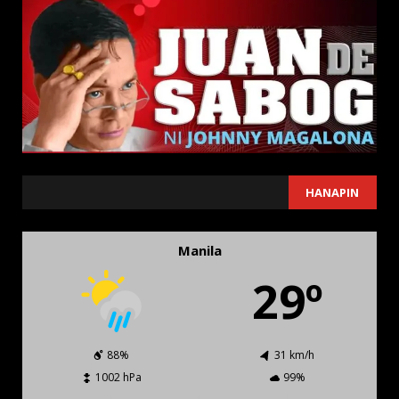
SEARCH
HANAPIN
Manila
29º
88%
31 km/h
1002 hPa
99%