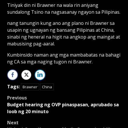
Tiniyak din ni Brawner na wala rin aniyang
sundalong Tsino na nagsasanay ngayon sa Pilipinas.
nang tanungin kung ano ang plano ni Brawner sa
usapin ng ugnayan ng bansang Pilipinas at China,
sinabi ng heneral na higit na angkop ang maingat at
mabusising pag-aaral.
Kumbinsido naman ang mga mambabatas na bahagi
ng CA sa mga naging tugon ni Brawner.
Tags:
Brawner
China
Post
Previous
Budget hearing ng OVP pinaspasan, aprubado sa
navigation
loob ng 20 minuto
Next