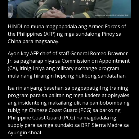
HINDI na muna magpapadala ang Armed Forces of
the Philippines (AFP) ng mga sundalong Pinoy sa
China para magsanay.
Ayon kay AFP chief of staff General Romeo Brawner
Jr. sa ­pagharap niya sa Commission on Appointment
(CA), itinigil niya ang military exchange program
mula nang hirangin hepe ng hukbong sandatahan.
Isa rin aniyang basehan sa pagpapatigil ng training
program para sa palitan ng mga kadete at opisyales
ang insidente ng makailang ulit na pambobomba ng
tubig ng Chinese Coast Guard (PCG) sa barko ng
Philippine Coast Guard (PCG) na magdadala ng
supply para sa mga sundalo sa BRP Sierra Madre sa
Ayungin shoal.