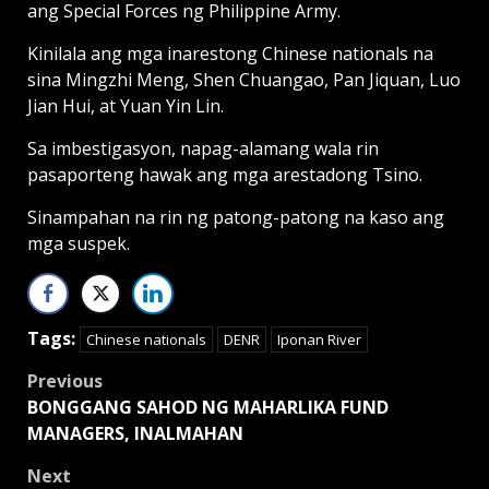
ang Special Forces ng Philippine Army.
Kinilala ang mga inarestong Chinese nationals na
sina Mingzhi Meng, Shen Chuangao, Pan Jiquan, Luo
Jian Hui, at Yuan Yin Lin.
Sa imbestigasyon, napag-alamang wala rin
pasaporteng hawak ang mga arestadong Tsino.
Sinampahan na rin ng patong-patong na kaso ang
mga suspek.
Tags:
Chinese nationals
DENR
Iponan River
Post
Previous
BONGGANG SAHOD NG MAHARLIKA FUND
navigation
MANAGERS, INALMAHAN
Next