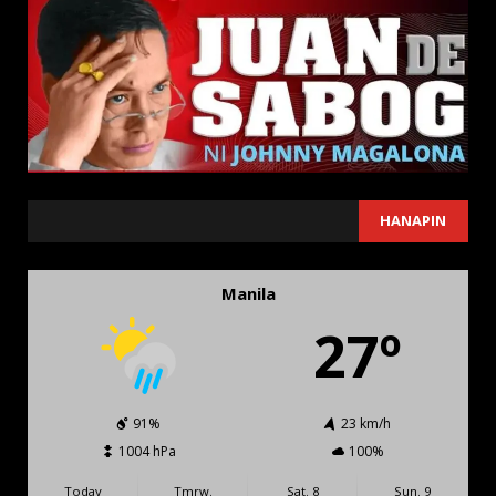
SEARCH
HANAPIN
Manila
27º
91%
23 km/h
1004 hPa
100%
Today
Tmrw.
Sat. 8
Sun. 9