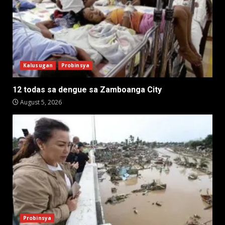
Kalusugan
Probinsya
12 todas sa dengue sa Zamboanga City
August 5, 2026
Probinsya