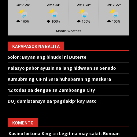
28º / 24º
28º / 24º
29º / 24º
29º / 27º
100%
100%
100%
100%
Manila weather
KAPAPASOK NA BALITA
Solon: Bayan ang binudol ni Duterte
Palasyo pabor ayusin na lang hidwaan sa Senado
Kumubra ng CIF ni Sara huhubaran ng maskara
12 todas sa dengue sa Zamboanga City
DOJ dumistansya sa ‘pagdakip’ kay Bato
KOMENTO
Kasinofortuna King
on
Legit na may sakit: Bonoan