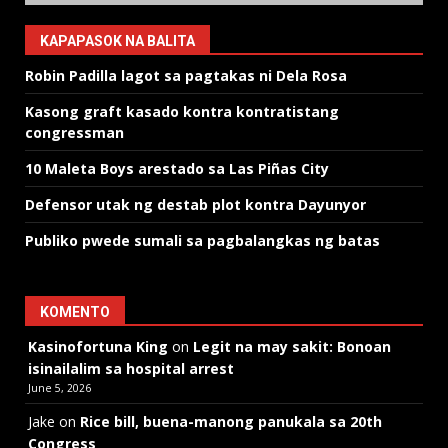
KAPAPASOK NA BALITA
Robin Padilla lagot sa pagtakas ni Dela Rosa
Kasong graft kasado kontra kontratistang
congressman
10 Maleta Boys arestado sa Las Piñas City
Defensor utak ng destab plot kontra Dayunyor
Publiko pwede sumali sa pagbalangkas ng batas
KOMENTO
Kasinofortuna King
on
Legit na may sakit: Bonoan
isinailalim sa hospital arrest
June 5, 2026
Jake
on
Rice bill, buena-manong panukala sa 20th
Congress