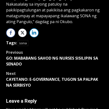
Nakasalalay sa inyong patuloy na
pakikipagtulungan at pakikiisa ang pagkakaron ng
matagumpay at mapayapang ikalawang SONA ng
ating Pangulo,” dagdag pa ni Okubo.
Tags:
sona
Post
Previous
GO: MABABANG SAHOD NG NURSES SISILIPIN SA
navigation
SENADO
Next
CAYETANO: E-GOVERNANCE, TUGON SA PALPAK
NA SERBISYO
Leave a Reply