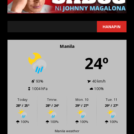
SEARCH
HANAPIN
Manila
24º
93%
40 km/h
1004 hPa
100%
Today
Tmrw.
Mon. 10
Tue. 11
28º / 25º
28º / 24º
29º / 27º
29º / 27º
100%
100%
100%
100%
Manila weather