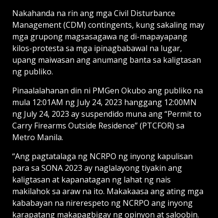
Nakahanda na rin ang mga Civil Disturbance
Management (CDM) contingents, kung sakaling may
mga grupong magsasagawa ng di-mapayapang
kilos-protesta sa mga ipinagbabawal na lugar,
upang maiwasan ang anumang banta sa kaligtasan
ng publiko.
Pinaalalahanan din ni PMGen Okubo ang publiko na
mula 12:01AM ng July 24, 2023 hanggang 12:00MN
ng July 24, 2023 ay suspendido muna ang “Permit to
Carry Firearms Outside Residence” (PTCFOR) sa
Metro Manila.
“Ang pagtatalaga ng NCRPO ng inyong kapulisan
para sa SONA 2023 ay naglalayong tiyakin ang
kaligtasan at kapanatagan ng lahat ng nais
makilahok sa araw na ito. Makakaasa ang ating mga
kababayan na nirerespeto ng NCRPO ang inyong
karapatang makapagbigay ng opinyon at saloobin.