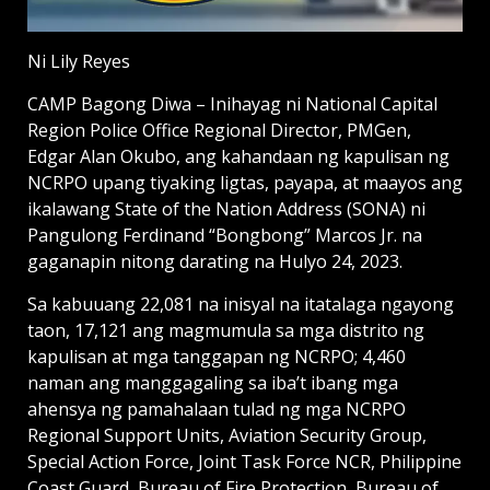
Ni Lily Reyes
CAMP Bagong Diwa – Inihayag ni National Capital
Region Police Office Regional Director, PMGen,
Edgar Alan Okubo, ang kahandaan ng kapulisan ng
NCRPO upang tiyaking ligtas, payapa, at maayos ang
ikalawang State of the Nation Address (SONA) ni
Pangulong Ferdinand “Bongbong” Marcos Jr. na
gaganapin nitong darating na Hulyo 24, 2023.
Sa kabuuang 22,081 na inisyal na itatalaga ngayong
taon, 17,121 ang magmumula sa mga distrito ng
kapulisan at mga tanggapan ng NCRPO; 4,460
naman ang manggagaling sa iba’t ibang mga
ahensya ng pamahalaan tulad ng mga NCRPO
Regional Support Units, Aviation Security Group,
Special Action Force, Joint Task Force NCR, Philippine
Coast Guard, Bureau of Fire Protection, Bureau of