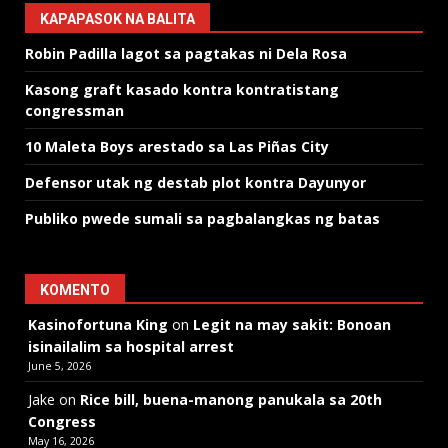
KAPAPASOK NA BALITA
Robin Padilla lagot sa pagtakas ni Dela Rosa
Kasong graft kasado kontra kontratistang
congressman
10 Maleta Boys arestado sa Las Piñas City
Defensor utak ng destab plot kontra Dayunyor
Publiko pwede sumali sa pagbalangkas ng batas
KOMENTO
Kasinofortuna King
on
Legit na may sakit: Bonoan
isinailalim sa hospital arrest
June 5, 2026
Jake
on
Rice bill, buena-manong panukala sa 20th
Congress
May 16, 2026