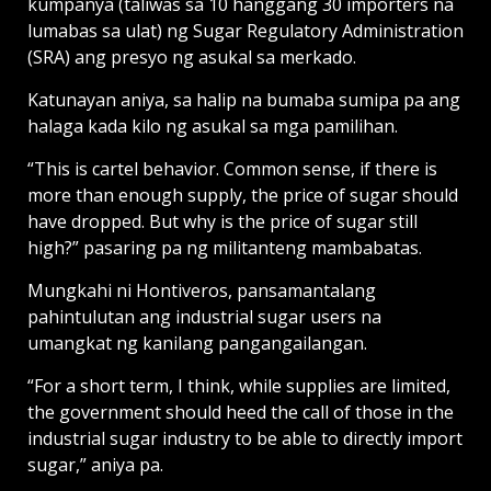
kumpanya (taliwas sa 10 hanggang 30 importers na
lumabas sa ulat) ng Sugar Regulatory Administration
(SRA) ang presyo ng asukal sa merkado.
Katunayan aniya, sa halip na bumaba sumipa pa ang
halaga kada kilo ng asukal sa mga pamilihan.
“This is cartel behavior. Common sense, if there is
more than enough supply, the price of sugar should
have dropped. But why is the price of sugar still
high?” pasaring pa ng militanteng mambabatas.
Mungkahi ni Hontiveros, pansamantalang
pahintulutan ang industrial sugar users na
umangkat ng kanilang pangangailangan.
“For a short term, I think, while supplies are limited,
the government should heed the call of those in the
industrial sugar industry to be able to directly import
sugar,” aniya pa.