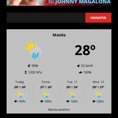
SEARCH
HANAPIN
Manila
28º
90%
52 km/h
1002 hPa
100%
Today
Tmrw.
Tue. 11
Wed. 12
29º / 24º
27º / 24º
29º / 24º
29º / 27º
100%
100%
100%
100%
Manila weather