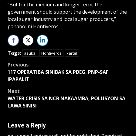
“But for the medium and longer term, the
government should support the development of the
local sugar industry and local sugar producers,”
pahabol ni Hontiveros.
Tags:
asukal
Hontiveros
kartel
Post
Previous
117 OPERATIBA SINIBAK SA PDEG, PNP-SAF
navigation
IPAPALIT
Next
WATER CRISIS SA NCR NAKAAMBA, POLUSYON SA
LAWA SINISI
Leave a Reply
Your email address will not be published.
Required