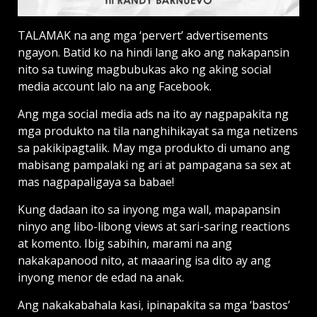
TALAMAK na ang mga ‘pervert’ advertisements
ngayon. Batid ko na hindi lang ako ang nakapansin
nito sa tuwing magbubukas ako ng aking social
media account lalo na ang Facebook.
Ang mga social media ads na ito ay nagpapakita ng
mga produkto na tila nanghihikayat sa mga netizens
sa pakikipagtalik. May mga produkto di umano ang
mabisang pampalaki ng ari at pampagana sa sex at
mas nagpapaligaya sa babae!
Kung dadaan ito sa inyong mga wall, mapapansin
ninyo ang libo-libong views at sari-saring reactions
at komento. Ibig sabihin, marami na ang
nakakapanood nito, at maaaring isa dito ay ang
inyong menor de edad na anak.
Ang nakakabahala kasi, ipinapakita sa mga ‘bastos’