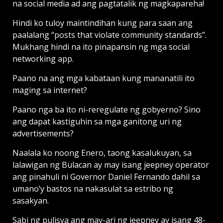
na social media ad ang pagtatalik ng magkapareha!
Hindi ko tuloy maintindihan kung para saan ang
paalalang “posts that violate community standards”.
Mukhang hindi na ito pinapansin ng mga social
networking app.
Paano na ang mga kabataan kung mananatili ito
maging sa internet?
Paano nga ba ito ni-reregulate ng gobyerno? Sino
ang dapat kastiguhin sa mga ganitong uri ng
advertisements?
Naalala ko noong Enero, taong kasalukuyan, sa
lalawigan ng Bulacan ay may isang jeepney operator
ang pinahuli ni Governor Daniel Fernando dahil sa
umano’y bastos na nakasulat sa estribo ng
sasakyan.
Sabi ng pulisya ang may-ari ng jeepney ay isang 48-