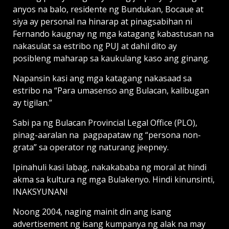
anyos na balo, residente ng Bundukan, Bocaue at
siya ay personal na hinarap at pinagsabihan ni
Fernando kaugnay ng mga katagang kabastusan na
nakasulat sa estribo ng PUJ at dahil dito ay
posibleng maharap sa kaukulang kaso ang ginang.
Napansin kasi ang mga katagang nakasaad sa
estribo na “Para umasenso ang Bulacan, kalibugan
ay tigilan.”
Sabi pa ng Bulacan Provincial Legal Office (PLO),
pinag-aaralan na pagpapataw ng “persona non-
grata” sa operator ng naturang jeepney.
Ipinahuli kasi labag, nakakababa ng moral at hindi
akma sa kultura ng mga Bulakenyo. Hindi kinunsinti,
INAKSYUNAN!
Noong 2004, naging mainit din ang isang
advertisement ng isang kumpanya ng alak na may