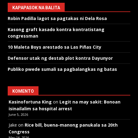
KAPAPASOK NA BALITA
Robin Padilla lagot sa pagtakas ni Dela Rosa
Kasong graft kasado kontra kontratistang
congressman
10 Maleta Boys arestado sa Las Piñas City
Defensor utak ng destab plot kontra Dayunyor
Publiko pwede sumali sa pagbalangkas ng batas
KOMENTO
Kasinofortuna King
on
Legit na may sakit: Bonoan
isinailalim sa hospital arrest
June 5, 2026
Jake
on
Rice bill, buena-manong panukala sa 20th
Congress
May 16, 2026