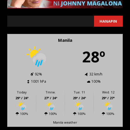
SEARCH
HANAPIN
Manila
28º
92%
32 km/h
1001 hPa
100%
Today
Tmrw.
Tue. 11
Wed. 12
29º / 24º
27º / 24º
29º / 24º
29º / 27º
100%
100%
100%
100%
Manila weather