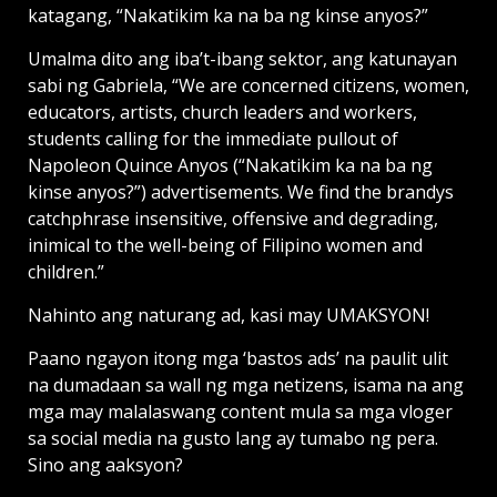
katagang, “Nakatikim ka na ba ng kinse anyos?”
Umalma dito ang iba’t-ibang sektor, ang katunayan
sabi ng Gabriela, “We are concerned citizens, women,
educators, artists, church leaders and workers,
students calling for the immediate pullout of
Napoleon Quince Anyos (“Nakatikim ka na ba ng
kinse anyos?”) advertisements. We find the brandys
catchphrase insensitive, offensive and degrading,
inimical to the well-being of Filipino women and
children.”
Nahinto ang naturang ad, kasi may UMAKSYON!
Paano ngayon itong mga ‘bastos ads’ na paulit ulit
na dumadaan sa wall ng mga netizens, isama na ang
mga may malalaswang content mula sa mga vloger
sa social media na gusto lang ay tumabo ng pera.
Sino ang aaksyon?