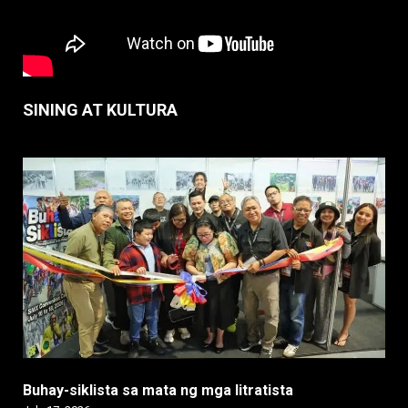
SINING AT KULTURA
Buhay-siklista sa mata ng mga litratista