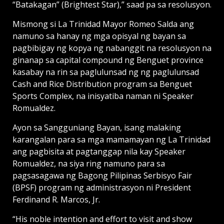
“Batakagan” (Brightest Star),” saad pa sa resolusyon.
Mismong si La Trinidad Mayor Romeo Salda ang
namuno sa hanay ng mga opisyal ng bayan sa
pagbibigay ng kopya ng nabanggit na resolusyon na
ginanap sa capital compound ng Benguet province
kasabay na rin sa paglulunsad ng ng paglulunsad
Cash and Rice Distribution program sa Benguet
Sports Complex, na inisyatiba naman ni Speaker
Romualdez.
Ayon sa Sangguniang Bayan, isang malaking
karangalan para sa mga mamamayan ng La Trinidad
ang pagbisita at pagtanggap nila kay Speaker
Romualdez, na siya ring namuno para sa
pagsasagawa ng Bagong Pilipinas Serbisyo Fair
(BPSF) program ng administrasyon ni President
Ferdinand R. Marcos, Jr.
“His noble intention and effort to visit and show