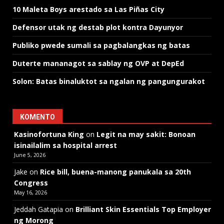
10 Maleta Boys arestado sa Las Piñas City
Defensor utak ng destab plot kontra Dayunyor
Publiko pwede sumali sa pagbalangkas ng batas
Duterte mananagot sa sablay ng OVP at DepEd
Solon: Batas binaluktot sa ngalan ng pangungurakot
KOMENTO
Kasinofortuna King
on
Legit na may sakit: Bonoan
isinailalim sa hospital arrest
June 5, 2026
Jake
on
Rice bill, buena-manong panukala sa 20th
Congress
May 16, 2026
Jeddah Gatapia
on
Brilliant Skin Essentials Top Employer
ng Morong