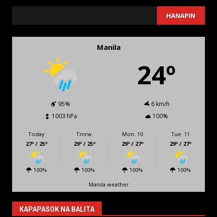
SEARCH
HANAPIN
Manila
24º
95%
6 km/h
1003 hPa
100%
Today
Tmrw.
Mon. 10
Tue. 11
27º / 25º
29º / 25º
29º / 27º
29º / 27º
100%
100%
100%
100%
Manila weather
KAPAPASOK NA BALITA