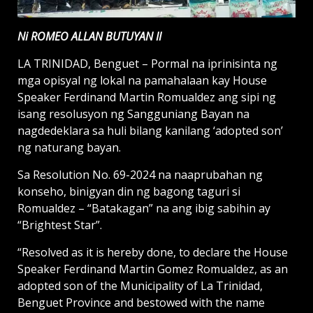
Ni ROMEO ALLAN BUTUYAN II
LA TRINIDAD, Benguet – Pormal na iprinisinta ng
mga opisyal ng lokal na pamahalaan kay House
Speaker Ferdinand Martin Romualdez ang sipi ng
isang resolusyon ng Sangguniang Bayan na
nagdedeklara sa huli bilang kanilang ‘adopted son’
ng naturang bayan.
Sa Resolution No. 69-2024 na naaprubahan ng
konseho, binigyan din ng bagong taguri si
Romualdez – “Batakagan” na ang ibig sabihin ay
“Brightest Star”.
“Resolved as it is hereby done, to declare the House
Speaker Ferdinand Martin Gomez Romualdez, as an
adopted son of the Municipality of La Trinidad,
Benguet Province and bestowed with the name