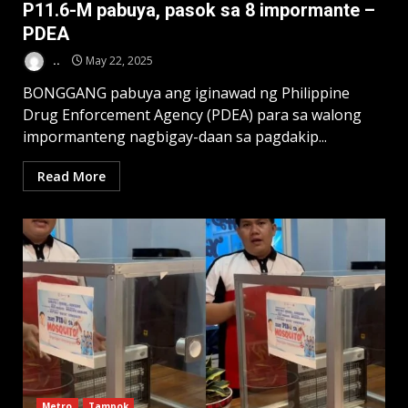
P11.6-M pabuya, pasok sa 8 impormante –
PDEA
..
May 22, 2025
BONGGANG pabuya ang iginawad ng Philippine
Drug Enforcement Agency (PDEA) para sa walong
impormanteng nagbigay-daan sa pagdakip...
Read More
Metro
Tampok