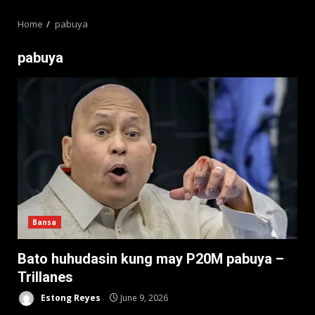
MENU
Home
pabuya
pabuya
Bansa
Bato huhudasin kung may P20M pabuya –
Trillanes
Estong Reyes
June 9, 2026