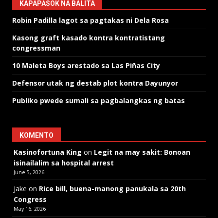
KAPAPASOK NA BALITA
Robin Padilla lagot sa pagtakas ni Dela Rosa
Kasong graft kasado kontra kontratistang
congressman
10 Maleta Boys arestado sa Las Piñas City
Defensor utak ng destab plot kontra Dayunyor
Publiko pwede sumali sa pagbalangkas ng batas
KOMENTO
Kasinofortuna King
on
Legit na may sakit: Bonoan
isinailalim sa hospital arrest
June 5, 2026
Jake
on
Rice bill, buena-manong panukala sa 20th
Congress
May 16, 2026