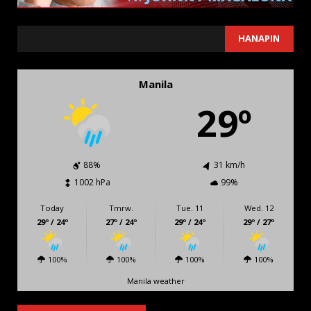
SEARCH
HANAPIN
Manila
29º
88%
31 km/h
1002 hPa
99%
Today
Tmrw.
Tue. 11
Wed. 12
29º / 24º
27º / 24º
29º / 24º
29º / 27º
100%
100%
100%
100%
Manila weather