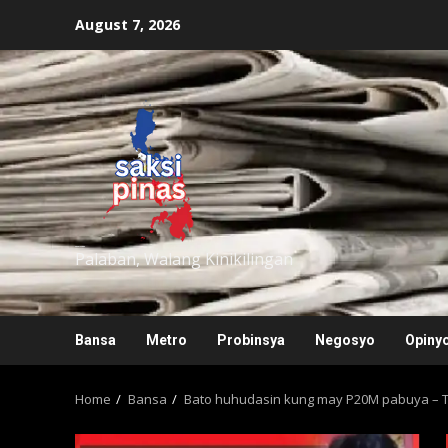
Skip
August 7, 2026
to
content
saksipinas
Palaban, Walang Kinikilingan
Bansa
Metro
Probinsya
Negosyo
Opiny
Home
Bansa
Bato huhudasin kung may P20M pabuya – Tr