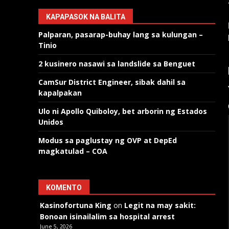
KAPAPASOK NA BALITA
Palparan, pasarap-buhay lang sa kulungan –
Tinio
2 kusinero nasawi sa landslide sa Benguet
CamSur District Engineer, sibak dahil sa
kapalpakan
Ulo ni Apollo Quiboloy, bet arborin ng Estados
Unidos
Modus sa paglustay ng OVP at DepEd
magkatulad – COA
KOMENTO
Kasinofortuna King
on
Legit na may sakit:
Bonoan isinailalim sa hospital arrest
June 5, 2026