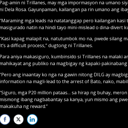
Pag-amin ni Trillanes, may mga impormasyon na umano si
ni Dela Rosa. Gayunpaman, kailangan pa rin umano ang iba
“Maraming mga leads na natatanggap pero kailangan kasi ta
masigurado natin na hindi tayo mini-mislead o dina-divert k
“Kasi kapag malapit na, natutumbok mo na, pwede silang m
It’s a difficult process,” dugtong ni Trillanes.
Para aniya makasiguro, kumbinsido si Trillanes na malaki
mahikayat ang publiko na magbigay ng kapaki-pakinabang
“Pero ang inaantay ko nga na gawin nitong DILG ay magbig
information na magli-lead to the arrest of Bato, nako, mabili
“Siguro, mga P20 million pataas… sa hirap ng buhay, meron 
mismong ibang nagbabantay sa kanya, yun mismo ang pwede
makakuha ng reward.”