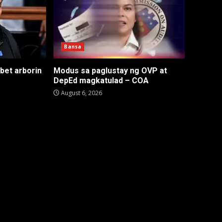
Bansa
 bet arborin
Modus sa paglustay ng OVP at
DepEd magkatulad – COA
August 6, 2026