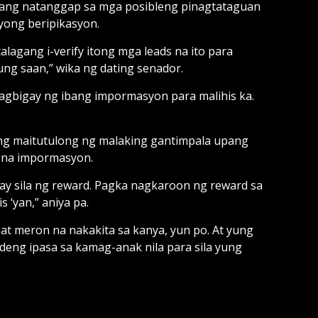
yang natanggap sa mga posibleng pinagtataguan
yong beripikasyon.
lagang i-verify itong mga leads na ito para
ung saan,” wika ng dating senador.
agbigay ng ibang impormasyon para malihis ka.
 ang maitutulong ng malaking gantimpala upang
 na impormasyon.
ay sila ng reward. Pagka nagkaroon ng reward sa
s ‘yan,” aniya pa.
at meron na nakakita sa kanya, yun po. At yung
ng ipasa sa kamag-anak nila para sila yung