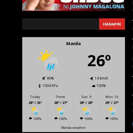
SEARCH
HANAPIN
Manila
26º
90%
14 km/h
1004 hPa
100%
Today
Tmrw.
Sun. 9
Mon. 10
28º / 25º
28º / 27º
28º / 28º
29º / 27º
100%
100%
100%
100%
Manila weather