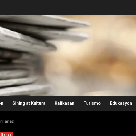
on
Sining at Kultura
Kalikasan
Turismo
Edukasyon
illanes
Bansa