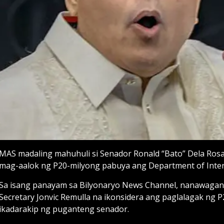
MAS madaling mahuhuli si Senador Ronald “Bato” Dela Rosa
mag-aalok ng P20-milyong pabuya ang Department of Inter
Sa isang panayam sa Bilyonaryo News Channel, nanawagan s
Secretary Jonvic Remulla na ikonsidera ang paglalagak ng 
ikadarakip ng puganteng senador.