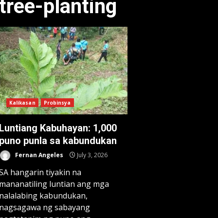
tree-planting
Kalikasan
Probinsya
Luntiang Kabuhayan: 1,000
puno punla sa kabundukan
Fernan Angeles
July 3, 2026
SA hangarin tiyakin na
mananatiling luntian ang mga
nalalabing kabundukan,
nagsagawa ng sabayang