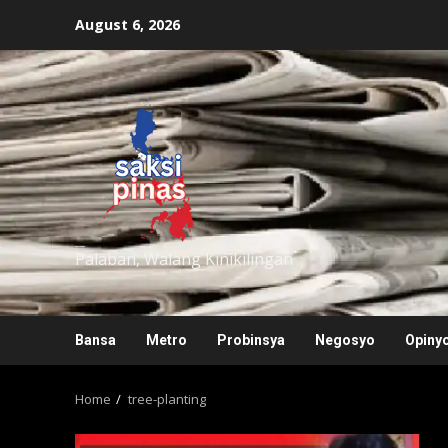
Skip
August 6, 2026
to
content
saksipinas
Palaban, Walang Kinikilingan
Bansa
Metro
Probinsya
Negosyo
Opiny
Home
tree-planting