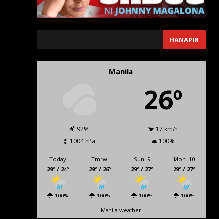
SEARCH
HANAPIN
Manila
26º
92%
17 km/h
1004 hPa
100%
Today
Tmrw.
Sun. 9
Mon. 10
29º / 24º
29º / 26º
29º / 27º
29º / 27º
100%
100%
100%
100%
Manila weather