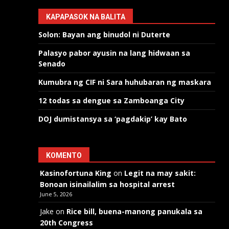
KAPAPASOK NA BALITA
Solon: Bayan ang binudol ni Duterte
Palasyo pabor ayusin na lang hidwaan sa
Senado
Kumubra ng CIF ni Sara huhubaran ng maskara
12 todas sa dengue sa Zamboanga City
DOJ dumistansya sa ‘pagdakip’ kay Bato
KOMENTO
Kasinofortuna King
on
Legit na may sakit:
Bonoan isinailalim sa hospital arrest
June 5, 2026
Jake
on
Rice bill, buena-manong panukala sa
20th Congress