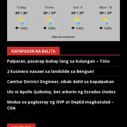
Today
Tmrw.
Sun. 9
Mon. 10
29º / 25º
29º / 27º
30º / 27º
29º / 27º
100%
100%
100%
100%
Manila weather
KAPAPASOK NA BALITA
Palparan, pasarap-buhay lang sa kulungan – Tinio
2 kusinero nasawi sa landslide sa Benguet
CamSur District Engineer, sibak dahil sa kapalpakan
Ulo ni Apollo Quiboloy, bet arborin ng Estados Unidos
Modus sa paglustay ng OVP at DepEd magkatulad –
COA