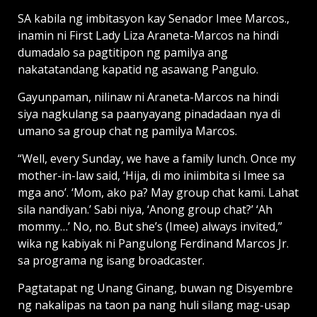
SA kabila ng imbitasyon kay Senador Imee Marcos.,
inamin ni First Lady Liza Araneta-Marcos na hindi
dumadalo sa pagtitipon ng pamilya ang
nakatatandang kapatid ng asawang Pangulo.
Gayunpaman, nilinaw ni Araneta-Marcos na hindi
siya nagkulang sa paanyayang pinadadaan nya di
umano sa group chat ng pamilya Marcos.
“Well, every Sunday, we have a family lunch. Once my
mother-in-law said, ‘Hija, di mo iniimbita si Imee sa
mga ano’. ‘Mom, ako pa? May group chat kami. Lahat
sila nandiyan.’ Sabi niya, ‘Anong group chat?’ ‘Ah
mommy…’ No, no. But she’s (Imee) always invited,”
wika ng kabiyak ni Pangulong Ferdinand Marcos Jr.
sa programa ng isang broadcaster.
Pagtatapat ng Unang Ginang, buwan ng Disyembre
ng nakalipas na taon pa nang huli silang mag-usap