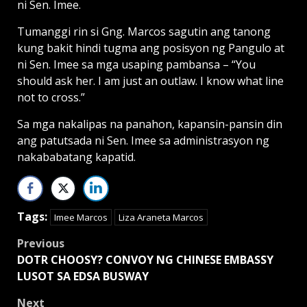
ni Sen. Imee.
Tumanggi rin si Gng. Marcos sagutin ang tanong
kung bakit hindi tugma ang posisyon ng Pangulo at
ni Sen. Imee sa mga usaping pambansa – “You
should ask her. I am just an outlaw. I know what line
not to cross.”
Sa mga nakalipas na panahon, kapansin-pansin din
ang patutsada ni Sen. Imee sa administrasyon ng
nakababatang kapatid.
Tags:
Imee Marcos
Liza Araneta Marcos
Post
Previous
DOTR CHOOSY? CONVOY NG CHINESE EMBASSY
navigation
LUSOT SA EDSA BUSWAY
Next