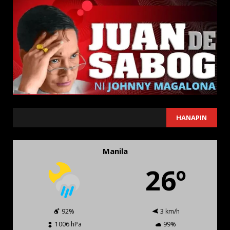
SEARCH
HANAPIN
Manila
26º
92%
3 km/h
1006 hPa
99%