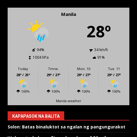
Manila
28º
94%
34 km/h
1004 hPa
91%
Today
Tmrw.
Mon. 10
Tue. 11
28º / 25º
29º / 27º
29º / 27º
29º / 27º
100%
100%
100%
100%
Manila weather
KAPAPASOK NA BALITA
Solon: Batas binaluktot sa ngalan ng pangungurakot