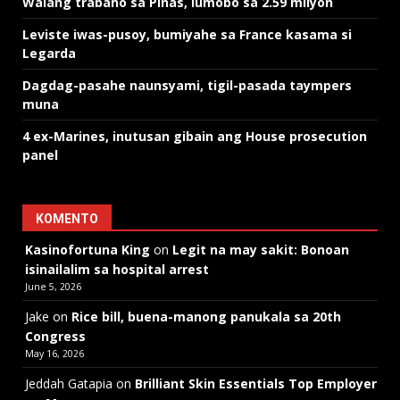
Walang trabaho sa Pinas, lumobo sa 2.59 milyon
Leviste iwas-pusoy, bumiyahe sa France kasama si
Legarda
Dagdag-pasahe naunsyami, tigil-pasada taympers
muna
4 ex-Marines, inutusan gibain ang House prosecution
panel
KOMENTO
Kasinofortuna King
on
Legit na may sakit: Bonoan
isinailalim sa hospital arrest
June 5, 2026
Jake
on
Rice bill, buena-manong panukala sa 20th
Congress
May 16, 2026
Jeddah Gatapia
on
Brilliant Skin Essentials Top Employer