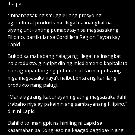
iba pa.
“Ibinabagsak ng smuggler ang presyo ng
agricultural products na illegal na inangkat na
siyang unti-unting pumapatayn sa magsasakang
Filipino, partikular sa Cordillera Region,” ayon kay
Lapid.
Bukod sa mababang halaga ng illegal na inangkat
na produkto, ginigipit din ng middlemen o kapitalista
na nagpapautang ng puhunan at farm inputs ang
mga magsasaka kaya’t naibebenta ang kanilang
produkto nang palugi.
“Mahalaga ang kabuhayan ng ating magsasaka dahil
trabaho niya ay pakainin ang sambayanang Filipino,”
diin ni Lapid.
Dahil dito, mahigpit na hiniling ni Lapid sa
kasamahan sa Kongreso na kaagad pagtibayin ang